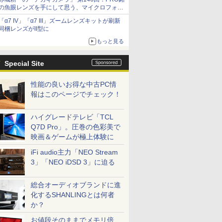
の魚眼レンズを手にして思う、マイクロフォー
サーズへの期待と可能性
「α7 IV」「α7 III」ズームレンズキットが刷新
同梱レンズがII型に
もっと見る
Special Site
性能の良いお得な中古PC情
報はこのページでチェック！
ハイグレードテレビ「TCL
Q7D Pro」。圧巻の色彩美で
映画＆ゲームが極上体験に
iFi audio主力「NEO Stream
3」「NEO iDSD 3」に迫る
総合オーディオブランドに進
化するSHANLINGとは何者
か？
お値段そのままでメモリ倍