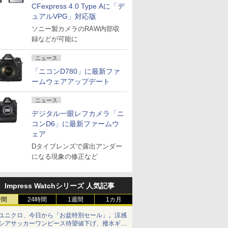
CFexpress 4.0 Type Aに「デ
ュアルVPG」対応版
ソニー製カメラのRAW内部収
録などが可能に
ニュース
「ニコンD780」に最新ファ
ームウェアアップデート
ニュース
デジタル一眼レフカメラ「ニ
コンD6」に最新ファームウ
ェア
Dタイプレンズで露出アンダー
になる現象の修正など
Impress Watchシリーズ 人気記事
時間
24時間
1週間
1カ月
ユニクロ、今日から「お盆特別セール」。涼感
シアサッカーワンピース待望値下げ、撥水ギア