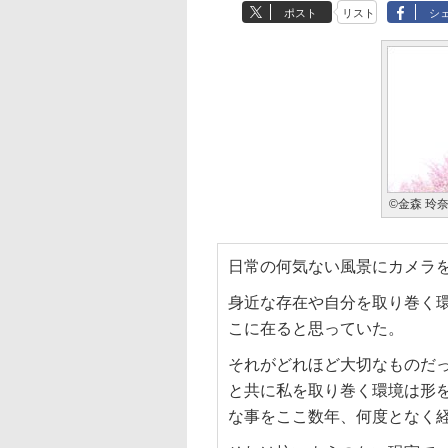
ポスト
リスト
シ
©金森 玲
日常の何気ない風景にカメラ
身近な存在や自分を取り巻く
こに在ると思っていた。
それがどれほど大切なものだ
と共に私を取り巻く環境は形
な事をここ数年、何度となく