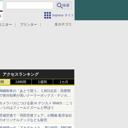
Impress サイト
全カテゴリ
モニター
プリンター
アクセスランキング
時間
24時間
1週間
1カ月
岡嶋和幸の「あとで買う」 1,903点目：高密閉
で保冷効果が高いクーラーボックス - デジカメ
Watch
カメラバカにつける薬 in デジカメ Watch：こう
いうのはフィールドズームと呼ぼう
茨城空港で「羽田空港フェア」が開催 航空会社
のオリジナルグッズなども販売
赤城耕一の「アカギカメラ」 第146回：PRO銘