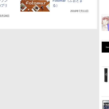
ープン
Fotomar（ふぉとま
のプリ
る）
2016年7月11日
年3月28日