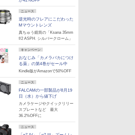
が42%OFF
ニュース
逆光時のフレアにこだわった
Mマウントレンズ
真ちゅう鏡筒の「Ksana 35mm
f/2 ASPH. シルバークローム」
キャンペーン
おなじみ「カメラバカにつけ
る薬」の第4巻がセール中
Kindle版がAmazonで50%OFF
ニュース
FALCAMの一部製品が8月19
日（水）から値下げ
カメラケージやクイックリリー
スプレートなど 最大
36.2%OFFに
ニュース
「α7 IV」「α7 III」ズームレ