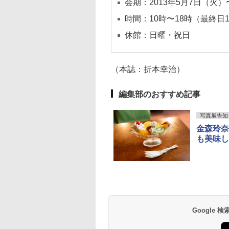
会期：2013年5月7日（火）
時間：10時〜18時（最終日
休館：日曜・祝日
（本誌：折本幸治）
編集部のおすすめ記事
写真展告知
金森玲奈
も美味しい
Google