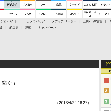
（コンパクト）
カメラバッグ
メディア/リーダー
三脚/一脚/雲台
道
航空機
動画
キャンペーン
1
 紡ぐ」
（2013/4/22 16:27）