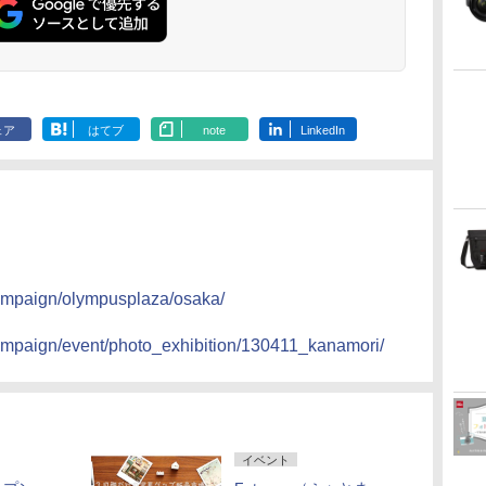
ェア
はてブ
note
LinkedIn
campaign/olympusplaza/osaka/
campaign/event/photo_exhibition/130411_kanamori/
イベント