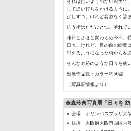
それは抗いようのない現実で
して追い打ちをかけるように
少しずつ、けれど容赦なく滲
抗う術はただひとつ、薄れて
昨日とさほど変わらぬ今日。
日々。けれど、目の前の瞬間
思えるようになった時から私
そんな奇跡のような日々を紡
出展作品数：カラー約50点
（写真展情報より）
金森玲奈写真展「日々を 紡
会場：オリンパスプラザ大
住所：大阪府大阪市西区阿波座1