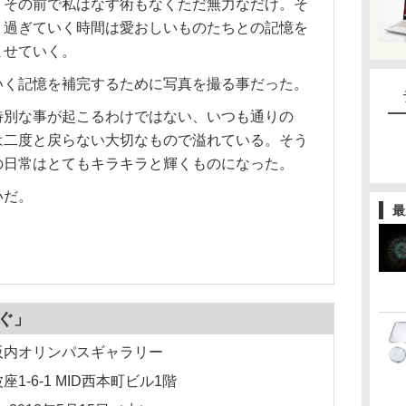
、その前で私はなす術もなくただ無力なだけ。そ
、過ぎていく時間は愛おしいものたちとの記憶を
ませていく。
いく記憶を補完するために写真を撮る事だった。
特別な事が起こるわけではない、いつも通りの
は二度と戻らない大切なもので溢れている。そう
の日常はとてもキラキラと輝くものになった。
いだ。
最
ぐ」
阪内オリンパスギャラリー
-6-1 MID西本町ビル1階