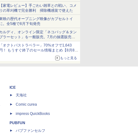
ショーツは1990円に
【家電レビュー】手ごわい雑草との戦い、コメ
リの草刈機で完全勝利 掃除機感覚で使えた
東映の歴代オープニング映像がカプセルトイ
に。全5種で8月下旬発売
カルディ、オンライン限定「ネコバッグ＆タン
ブラーセット」を一般販売。7月の抽選販売の
当選無効分
「オクトパストラベラー」70%オフで1,643
円！ もうすぐ終了のセール情報まとめ【8月8日
更新】
もっと見る
ニンテンドーeショップでは「大神 絶景版」が
67%オフで990円
ICE
天海社
ス
Comic curea
impress QuickBooks
PUBFUN
パブファンセルフ