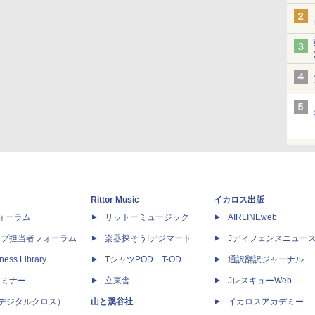
Rittor Music
イカロス出版
dフォーラム
リットーミュージック
AIRLINEweb
ップ担当者フォーラム
楽器探そう!デジマート
Jディフェンスニュー
ness Library
TシャツPOD T-OD
通訳翻訳ジャーナル
セミナー
立東舎
JレスキューWeb
 X（デジタルクロス）
山と溪谷社
イカロスアカデミー