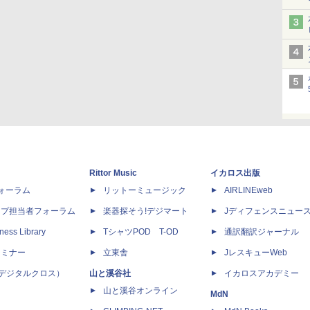
Rittor Music
イカロス出版
dフォーラム
リットーミュージック
AIRLINEweb
ップ担当者フォーラム
楽器探そう!デジマート
Jディフェンスニュー
ness Library
TシャツPOD T-OD
通訳翻訳ジャーナル
セミナー
立東舎
JレスキューWeb
 X（デジタルクロス）
山と溪谷社
イカロスアカデミー
山と溪谷オンライン
MdN