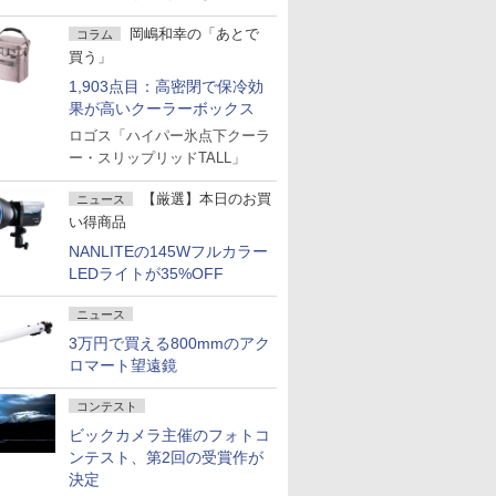
岡嶋和幸の「あとで
コラム
買う」
1,903点目：高密閉で保冷効
果が高いクーラーボックス
ロゴス「ハイパー氷点下クーラ
ー・スリップリッドTALL」
【厳選】本日のお買
ニュース
い得商品
NANLITEの145Wフルカラー
LEDライトが35%OFF
ニュース
3万円で買える800mmのアク
ロマート望遠鏡
コンテスト
ビックカメラ主催のフォトコ
ンテスト、第2回の受賞作が
決定