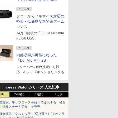
ニュース
ソニーからフルサイズ対応の
軽量・低価格な超望遠ズーム
レンズ
14万円前後の「FE 100-400mm
F5.6-8 OSS」
ニュース
内部収録が可能になった
「DJI Mic Mini 2S」
レシーバーの4台接続にも対
応 AIノイズキャンセリングも
Impress Watchシリーズ 人気記事
時間
24時間
1週間
1カ月
吉野家、牛リブロースを熱々で提供する「極旨
牛鉄板ステーキ定食」を発売
鎌倉紅谷「クルミッ子」“切り落とし”をオンラ