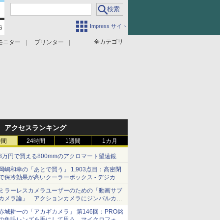
Impress サイト
全カテゴリ
モニター
プリンター
アクセスランキング
時間
24時間
1週間
1カ月
3万円で買える800mmのアクロマート望遠鏡
岡嶋和幸の「あとで買う」 1,903点目：高密閉
で保冷効果が高いクーラーボックス - デジカメ
Watch
ミラーレスカメラユーザーのための「動画サブ
カメラ論」 アクションカメラにジンバルカメ
ラ……その実質的な違いは？
赤城耕一の「アカギカメラ」 第146回：PRO銘
の魚眼レンズを手にして思う、マイクロフォー