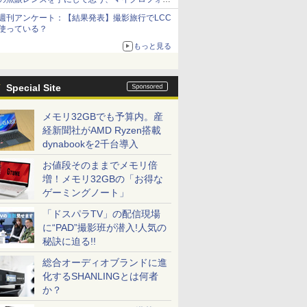
サーズへの期待と可能性
週刊アンケート：【結果発表】撮影旅行でLCC
使っている？
もっと見る
Special Site
メモリ32GBでも予算内。産
経新聞社がAMD Ryzen搭載
dynabookを2千台導入
お値段そのままでメモリ倍
増！メモリ32GBの「お得な
ゲーミングノート」
「ドスパラTV」の配信現場
に“PAD”撮影班が潜入!人気の
秘訣に迫る!!
総合オーディオブランドに進
化するSHANLINGとは何者
か？