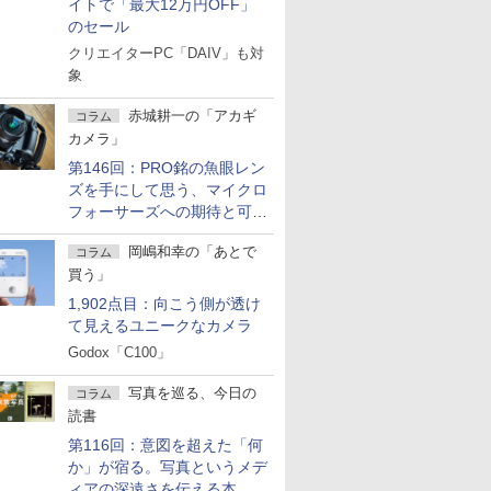
イトで「最大12万円OFF」
のセール
クリエイターPC「DAIV」も対
象
赤城耕一の「アカギ
コラム
カメラ」
第146回：PRO銘の魚眼レン
ズを手にして思う、マイクロ
フォーサーズへの期待と可能
性
岡嶋和幸の「あとで
コラム
買う」
1,902点目：向こう側が透け
て見えるユニークなカメラ
Godox「C100」
写真を巡る、今日の
コラム
読書
第116回：意図を超えた「何
か」が宿る。写真というメデ
ィアの深遠さを伝える本