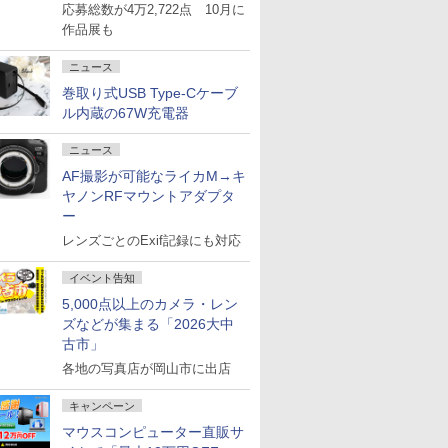
応募総数が4万2,722点 10月に
作品展も
ニュース
巻取り式USB Type-Cケーブ
ル内蔵の67W充電器
ニュース
AF撮影が可能なライカM→キ
ヤノンRFマウントアダプタ
ー
レンズごとのExif記録にも対応
イベント告知
5,000点以上のカメラ・レン
ズなどが集まる「2026大中
古市」
各地の写真店が岡山市に出店
キャンペーン
マウスコンピューター直販サ