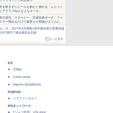
インショップで限定販売
水を飲まずにビールを飲むと倒れる「ふらつく
ビアグラスbyよなよなエール」
本日発売「スヌーピー」圧縮収納ポーチ。ファ
スナー閉めるだけで着替えや荷物がスリムにま
とまる
ホンダ、2027年3月期第1四半期決算の営業利益
5307億円で過去最高を記録
もっと見る
ICE
天海社
ス
Comic curea
impress QuickBooks
PUBFUN
パブファンセルフ
IPGネットワーク
TシャツPOD pTa.shop