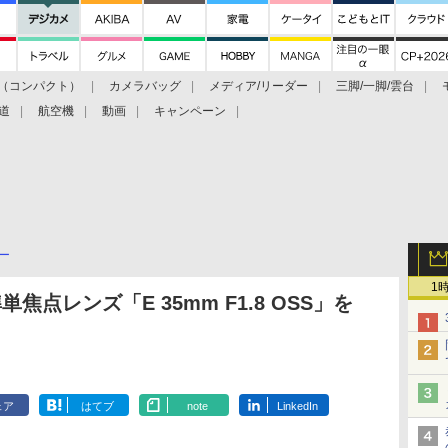
（コンパクト）
カメラバッグ
メディア/リーダー
三脚/一脚/雲台
道
航空機
動画
キャンペーン
ー
1
点レンズ「E 35mm F1.8 OSS」を
ェア
はてブ
note
LinkedIn