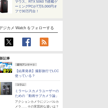
マウス、RTX 5060 Ti搭載ゲ
ーミングPCが7万5,000円オ
フで30万円台！
デジカメ Watch をフォローする
新記事
週刊アンケート
【結果発表】撮影旅行でLCC
使っている？
コラム
ミラーレスカメラユーザーの
ための「動画サブカメラ論」
アクションカメラにジンバルカ
メラ……その実質的な違いは？