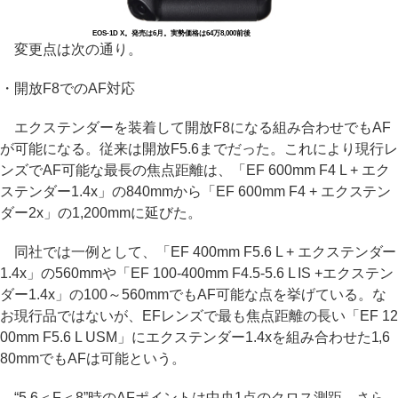
EOS-1D X。発売は6月。実勢価格は64万8,000前後
変更点は次の通り。
・開放F8でのAF対応
エクステンダーを装着して開放F8になる組み合わせでもAF
が可能になる。従来は開放F5.6までだった。これにより現行レ
ンズでAF可能な最長の焦点距離は、「EF 600mm F4 L + エク
ステンダー1.4x」の840mmから「EF 600mm F4 + エクステン
ダー2x」の1,200mmに延びた。
同社では一例として、「EF 400mm F5.6 L + エクステンダー
1.4x」の560mmや「EF 100-400mm F4.5-5.6 L IS +エクステン
ダー1.4x」の100～560mmでもAF可能な点を挙げている。な
お現行品ではないが、EFレンズで最も焦点距離の長い「EF 12
00mm F5.6 L USM」にエクステンダー1.4xを組み合わせた1,6
80mmでもAFは可能という。
“5.6＜F＜8”時のAFポイントは中央1点のクロス測距。さら