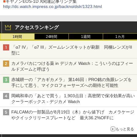
■
キヤノンEOS-1D X関連記事リンク集
http://dc.watch.impress.co.jp/backno/dslr/1323.html
アクセスランキング
1時間
24時間
1週間
1カ月
「α7 IV」「α7 III」ズームレンズキットが刷新 同梱レンズがII
型に
カメラバカにつける薬 in デジカメ Watch：こういうのはフィー
ルドズームと呼ぼう
赤城耕一の「アカギカメラ」 第146回：PRO銘の魚眼レンズを
手にして思う、マイクロフォーサーズへの期待と可能性
岡嶋和幸の「あとで買う」 1,903点目：高密閉で保冷効果が高い
クーラーボックス - デジカメ Watch
FALCAMの一部製品が8月19日（木）から値下げ カメラケージ
やクイックリリースプレートなど 最大36.2%OFFに
もっと見る