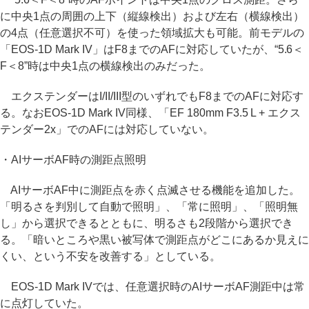
に中央1点の周囲の上下（縦線検出）および左右（横線検出）
の4点（任意選択不可）を使った領域拡大も可能。前モデルの
「EOS-1D Mark IV」はF8までのAFに対応していたが、“5.6＜
F＜8”時は中央1点の横線検出のみだった。
エクステンダーはI/II/III型のいずれでもF8までのAFに対応す
る。なおEOS-1D Mark IV同様、「EF 180mm F3.5 L + エクス
テンダー2x」でのAFには対応していない。
・AIサーボAF時の測距点照明
AIサーボAF中に測距点を赤く点滅させる機能を追加した。
「明るさを判別して自動で照明」、「常に照明」、「照明無
し」から選択できるとともに、明るさも2段階から選択でき
る。「暗いところや黒い被写体で測距点がどこにあるか見えに
くい、という不安を改善する」としている。
EOS-1D Mark IVでは、任意選択時のAIサーボAF測距中は常
に点灯していた。