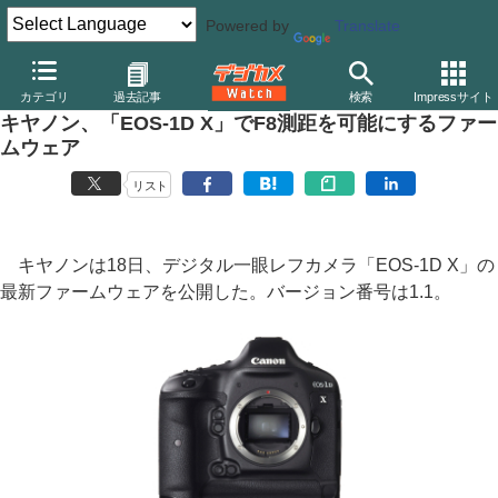
Powered by
Translate
デジカメ Watch
カメラ
一眼レフカメラ
キヤノン
カテゴリ
過去記事
検索
Impressサイト
キヤノン、「EOS-1D X」でF8測距を可能にするファー
ムウェア
リスト
キヤノンは18日、デジタル一眼レフカメラ「EOS-1D X」の
最新ファームウェアを公開した。バージョン番号は1.1。