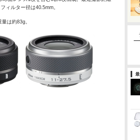
。フィルター径は40.5mm。
重量は約83g。
最