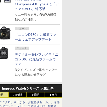
CFexpress 4.0 Type Aに「デ
ュアルVPG」対応版
ソニー製カメラのRAW内部収
録などが可能に
ニュース
「ニコンD780」に最新ファ
ームウェアアップデート
ニュース
デジタル一眼レフカメラ「ニ
コンD6」に最新ファームウ
ェア
Dタイプレンズで露出アンダー
になる現象の修正など
Impress Watchシリーズ 人気記事
時間
24時間
1週間
1カ月
ユニクロ、今日から「お盆特別セール」。涼感
シアサッカーワンピース待望値下げ、撥水ギア