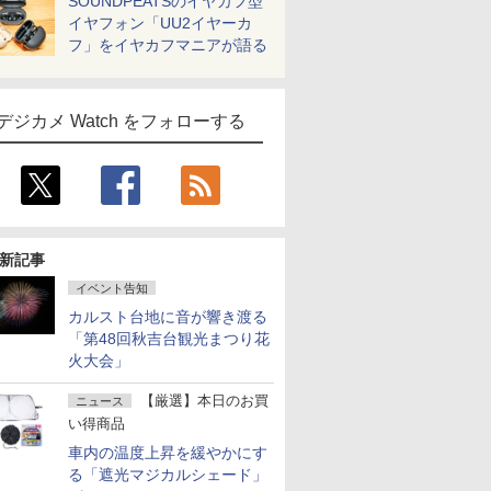
SOUNDPEATSのイヤカフ型
イヤフォン「UU2イヤーカ
フ」をイヤカフマニアが語る
デジカメ Watch をフォローする
新記事
イベント告知
カルスト台地に音が響き渡る
「第48回秋吉台観光まつり花
火大会」
【厳選】本日のお買
ニュース
い得商品
車内の温度上昇を緩やかにす
る「遮光マジカルシェード」