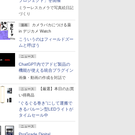
プロジェクト」を開催
ミラーレスカメラで写真絵日記
づくり
カメラバカにつける薬
漫画
in デジカメ Watch
こういうのはフィールドズー
ムと呼ぼう
ニュース
ChatGPT内でアドビ製品の
機能が使える統合プラグイン
画像・動画の作成を対話で
【厳選】本日のお買
ニュース
い得商品
“ぐるぐる巻き”にして運搬で
きるバルーン型LEDライトが
タイムセール中
ニュース
ProGrade Digital、