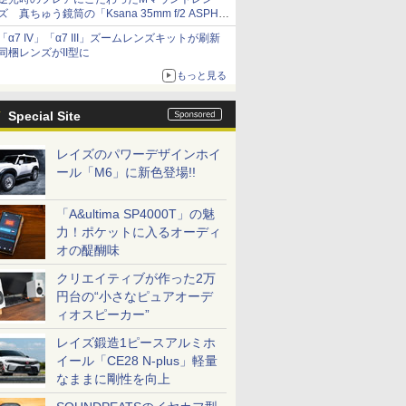
ズ 真ちゅう鏡筒の「Ksana 35mm f/2 ASPH.
シルバークローム」
「α7 IV」「α7 III」ズームレンズキットが刷新
同梱レンズがII型に
もっと見る
Special Site
レイズのパワーデザインホイ
ール「M6」に新色登場!!
「A&ultima SP4000T」の魅
力！ポケットに入るオーディ
オの醍醐味
クリエイティブが作った2万
円台の“小さなピュアオーデ
ィオスピーカー”
レイズ鍛造1ピースアルミホ
イール「CE28 N-plus」軽量
なままに剛性を向上