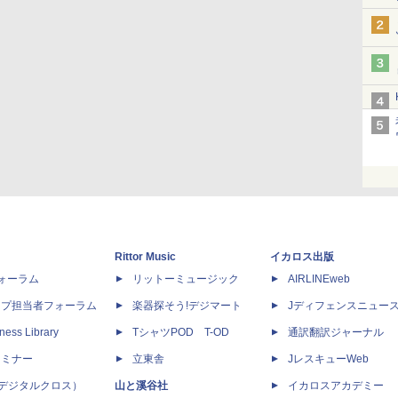
Rittor Music
イカロス出版
dフォーラム
リットーミュージック
AIRLINEweb
ップ担当者フォーラム
楽器探そう!デジマート
Jディフェンスニュー
ness Library
TシャツPOD T-OD
通訳翻訳ジャーナル
セミナー
立東舎
JレスキューWeb
 X（デジタルクロス）
山と溪谷社
イカロスアカデミー