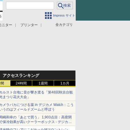
Impress サイト
全カテゴリ
モニター
プリンター
アクセスランキング
時間
24時間
1週間
1カ月
カルスト台地に音が響き渡る「第48回秋吉台観
光まつり花火大会」
カメラバカにつける薬 in デジカメ Watch：こう
いうのはフィールドズームと呼ぼう
岡嶋和幸の「あとで買う」 1,903点目：高密閉
で保冷効果が高いクーラーボックス - デジカメ
Watch
逆光時のフレアにこだわったMマウントレン