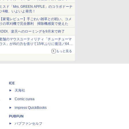
ショーツは1990円に
ミスド「Mrs. GREEN APPLE」のコラボドーナ
ツ4種、いよいよ発売！
【家電レビュー】手ごわい雑草との戦い、コメ
リの草刈機で完全勝利 掃除機感覚で使えた
KDDI、楽天へのローミングを9月末で終了
老舗のマウスユーティリティ「チューチューマ
ウス」がAIの力を借りて15年ぶりに復活／64bit
化、Windows 10/11、「Chrome」も走り回
もっと見る
る。復活記念で2026年末まで500円
ICE
天海社
ス
Comic curea
impress QuickBooks
PUBFUN
パブファンセルフ