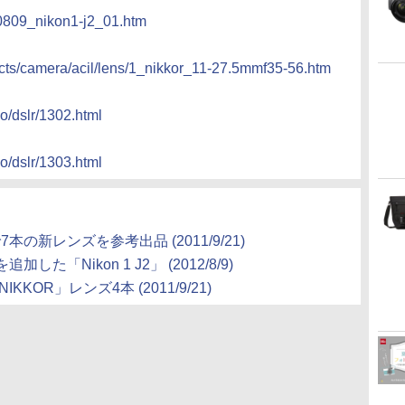
/0809_nikon1-j2_01.htm
cts/camera/acil/lens/1_nikkor_11-27.5mmf35-56.htm
no/dslr/1302.html
no/dslr/1303.html
本の新レンズを参考出品 (2011/9/21)
「Nikon 1 J2」 (2012/8/9)
KKOR」レンズ4本 (2011/9/21)