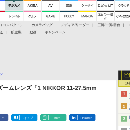
（コンパクト）
カメラバッグ
メディア/リーダー
三脚/一脚/雲台
道
航空機
動画
キャンペーン
ン
1
レンズ「1 NIKKOR 11-27.5mm
ェア
はてブ
note
LinkedIn