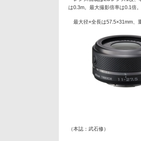
は0.3m。最大撮影倍率は0.1倍
最大径×全長は57.5×31mm、
（本誌：武石修）