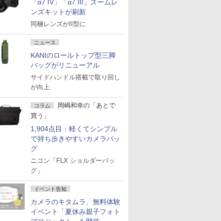
「α7 IV」「α7 III」ズームレ
ンズキットが刷新
同梱レンズがII型に
ニュース
KANIのロールトップ型三脚
バッグがリニューアル
サイドハンドル搭載で取り回し
が向上
岡嶋和幸の「あとで
コラム
買う」
1,904点目：軽くてシンプル
で持ち歩きやすいカメラバッ
グ
ニコン「FLX ショルダーバッ
グ」
イベント告知
カメラのキタムラ、無料体験
イベント「夏休み親子フォト