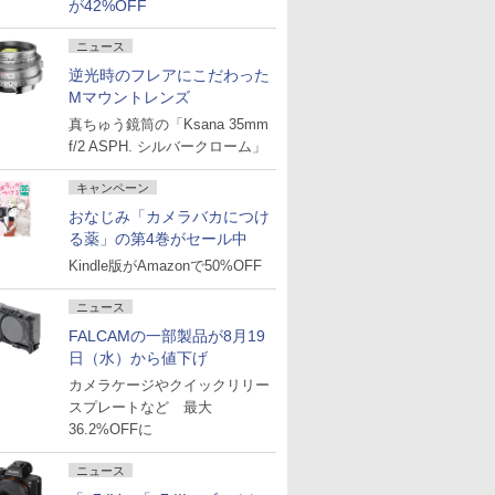
が42%OFF
ニュース
逆光時のフレアにこだわった
Mマウントレンズ
真ちゅう鏡筒の「Ksana 35mm
f/2 ASPH. シルバークローム」
キャンペーン
おなじみ「カメラバカにつけ
る薬」の第4巻がセール中
Kindle版がAmazonで50%OFF
ニュース
FALCAMの一部製品が8月19
日（水）から値下げ
カメラケージやクイックリリー
スプレートなど 最大
36.2%OFFに
ニュース