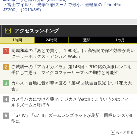
・
富士フイルム、光学10倍ズームで最小・最軽量の「FinePix
JZ300」 (2010/3/9)
アクセスランキング
1時間
24時間
1週間
1カ月
岡嶋和幸の「あとで買う」 1,903点目：高密閉で保冷効果が高い
クーラーボックス - デジカメ Watch
赤城耕一の「アカギカメラ」 第146回：PRO銘の魚眼レンズを
手にして思う、マイクロフォーサーズへの期待と可能性
カルスト台地に音が響き渡る「第48回秋吉台観光まつり花火大
会」
カメラバカにつける薬 in デジカメ Watch：こういうのはフィー
ルドズームと呼ぼう
「α7 IV」「α7 III」ズームレンズキットが刷新 同梱レンズがII
型に
もっと見る