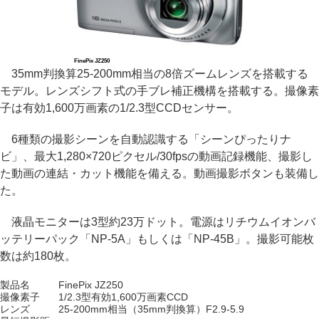
FinePix JZ250
35mm判換算25-200mm相当の8倍ズームレンズを搭載する
モデル。レンズシフト式の手ブレ補正機構を搭載する。撮像素
子は有効1,600万画素の1/2.3型CCDセンサー。
6種類の撮影シーンを自動認識する「シーンぴったりナ
ビ」、最大1,280×720ピクセル/30fpsの動画記録機能、撮影し
た動画の連結・カット機能を備える。動画撮影ボタンも装備し
た。
液晶モニターは3型約23万ドット。電源はリチウムイオンバ
ッテリーパック「NP-5A」もしくは「NP-45B」。撮影可能枚
数は約180枚。
製品名
FinePix JZ250
撮像素子
1/2.3型有効1,600万画素CCD
レンズ
25-200mm相当（35mm判換算）F2.9-5.9