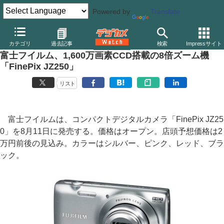
Powered by
Translate
デジカメ Watch
カメラ
レンズ一体型（コンパクト）カメラ
富
カテゴリ
過去記事
検索
Impressサイト
富士フイルム、1,600万画素CCD搭載の8倍ズーム機
「FinePix JZ250」
リスト
富士フイルムは、コンパクトデジタルカメラ「FinePix JZ25
0」を8月11日に発売する。価格はオープン。店頭予想価格は2
万円前後の見込み。カラーはシルバー、ピンク、レッド、ブラ
ック。