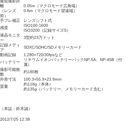
最短撮影距
離
0.05m（マクロモード広角端）
（レンズ
0.8m（マクロモード望遠端）
前）
手ブレ補正
レンズシフト式
ISO100-1600
感度
ISO3200（記録サイズS）
液晶モニタ
3型約23万ドット
ー
記録メディ
SDXC/SDHC/SDメモリーカード
ア
動画記録
1,280×720/30fpsなど
リチウムイオンバッテリーパックNP-5A、NP-45B（付
バッテリー
属）
撮影可能枚
約180枚
数
外形寸法
100.3×55.9×23.9mm
約118g（本体）
質量
約135g（バッテリー、メモリーカード含む）
（本誌：鈴木誠）
2012/7/25 12:38