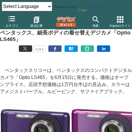
Powered by
Translate
デジカメ Watch
カメラ
レンズ一体型（コンパクト）カメラ
ペ
カテゴリ
過去記事
検索
Impressサイト
ペンタックス、細長ボディの着せ替えデジカメ「Optio
LS465」
リスト
ペンタックスリコーは、ペンタックスのコンパクトデジタル
カメラ「Optio LS465」を6月15日に発売する。価格はオープ
ンプライス。店頭予想価格は1万円台半ばの見込み。カラーは
アメジストパープル、ルビーピンク、サファイアブラック。