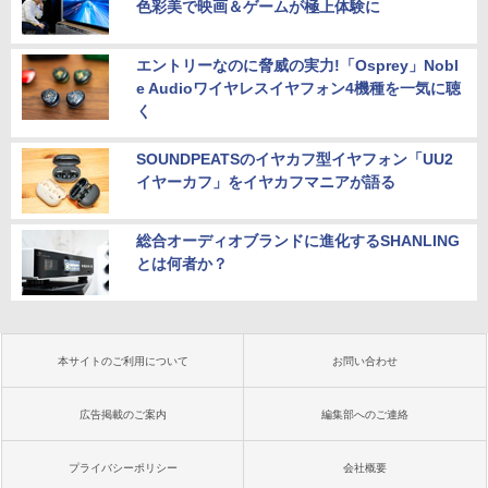
色彩美で映画＆ゲームが極上体験に
エントリーなのに脅威の実力!「Osprey」Nobl
e Audioワイヤレスイヤフォン4機種を一気に聴
く
SOUNDPEATSのイヤカフ型イヤフォン「UU2
イヤーカフ」をイヤカフマニアが語る
総合オーディオブランドに進化するSHANLING
とは何者か？
本サイトのご利用について
お問い合わせ
広告掲載のご案内
編集部へのご連絡
プライバシーポリシー
会社概要