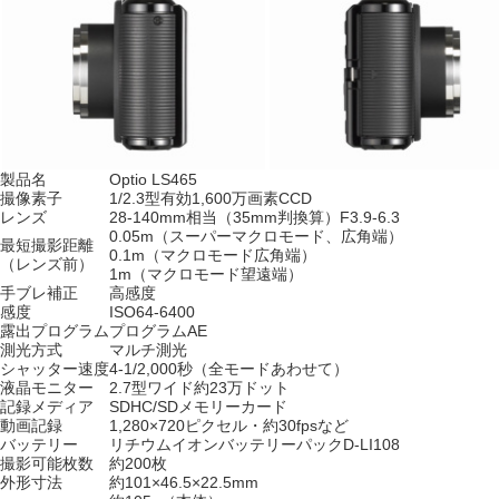
製品名
Optio LS465
撮像素子
1/2.3型有効1,600万画素CCD
レンズ
28-140mm相当（35mm判換算）F3.9-6.3
0.05m（スーパーマクロモード、広角端）
最短撮影距離
0.1m（マクロモード広角端）
（レンズ前）
1m（マクロモード望遠端）
手ブレ補正
高感度
感度
ISO64-6400
露出プログラム
プログラムAE
測光方式
マルチ測光
シャッター速度
4-1/2,000秒（全モードあわせて）
液晶モニター
2.7型ワイド約23万ドット
記録メディア
SDHC/SDメモリーカード
動画記録
1,280×720ピクセル・約30fpsなど
バッテリー
リチウムイオンバッテリーパックD-LI108
撮影可能枚数
約200枚
外形寸法
約101×46.5×22.5mm