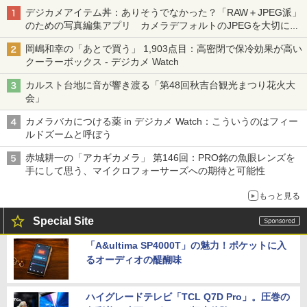
デジカメアイテム丼：ありそうでなかった？「RAW＋JPEG派」
のための写真編集アプリ カメラデフォルトのJPEGを大切にす
る「Filmator」
岡嶋和幸の「あとで買う」 1,903点目：高密閉で保冷効果が高い
クーラーボックス - デジカメ Watch
カルスト台地に音が響き渡る「第48回秋吉台観光まつり花火大
会」
カメラバカにつける薬 in デジカメ Watch：こういうのはフィー
ルドズームと呼ぼう
赤城耕一の「アカギカメラ」 第146回：PRO銘の魚眼レンズを
手にして思う、マイクロフォーサーズへの期待と可能性
もっと見る
Special Site
「A&ultima SP4000T」の魅力！ポケットに入
るオーディオの醍醐味
ハイグレードテレビ「TCL Q7D Pro」。圧巻の