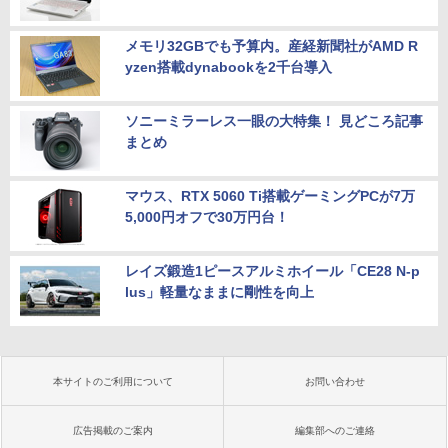
メモリ32GBでも予算内。産経新聞社がAMD R
yzen搭載dynabookを2千台導入
ソニーミラーレス一眼の大特集！ 見どころ記事
まとめ
マウス、RTX 5060 Ti搭載ゲーミングPCが7万
5,000円オフで30万円台！
レイズ鍛造1ピースアルミホイール「CE28 N-p
lus」軽量なままに剛性を向上
本サイトのご利用について
お問い合わせ
広告掲載のご案内
編集部へのご連絡