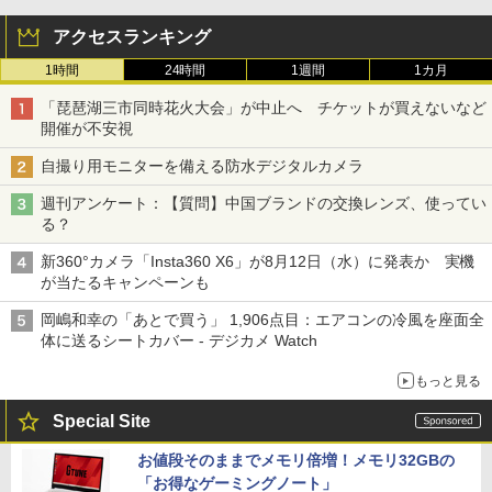
アクセスランキング
1時間
24時間
1週間
1カ月
「琵琶湖三市同時花火大会」が中止へ チケットが買えないなど
開催が不安視
自撮り用モニターを備える防水デジタルカメラ
週刊アンケート：【質問】中国ブランドの交換レンズ、使ってい
る？
新360°カメラ「Insta360 X6」が8月12日（水）に発表か 実機
が当たるキャンペーンも
岡嶋和幸の「あとで買う」 1,906点目：エアコンの冷風を座面全
体に送るシートカバー - デジカメ Watch
もっと見る
Special Site
お値段そのままでメモリ倍増！メモリ32GBの
「お得なゲーミングノート」