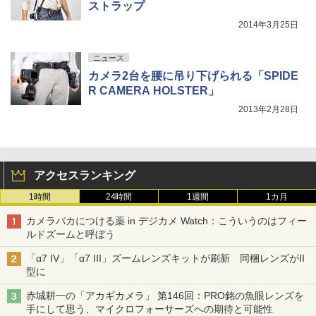
ストラップ
2014年3月25日
ニュース
カメラ2台を腰に吊り下げられる「SPIDE
R CAMERA HOLSTER」
2013年2月28日
アクセスランキング
1時間
24時間
1週間
1カ月
カメラバカにつける薬 in デジカメ Watch：こういうのはフィー
ルドズームと呼ぼう
「α7 IV」「α7 III」ズームレンズキットが刷新 同梱レンズがII
型に
赤城耕一の「アカギカメラ」 第146回：PRO銘の魚眼レンズを
手にして思う、マイクロフォーサーズへの期待と可能性