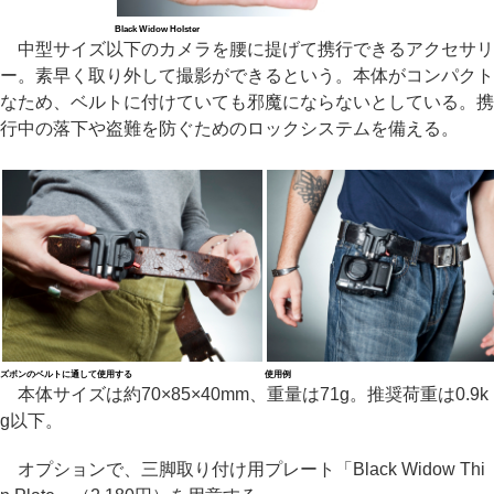
Black Widow Holster
中型サイズ以下のカメラを腰に提げて携行できるアクセサリ
ー。素早く取り外して撮影ができるという。本体がコンパクト
なため、ベルトに付けていても邪魔にならないとしている。携
行中の落下や盗難を防ぐためのロックシステムを備える。
ズボンのベルトに通して使用する
使用例
本体サイズは約70×85×40mm、重量は71g。推奨荷重は0.9k
g以下。
オプションで、三脚取り付け用プレート「Black Widow Thi