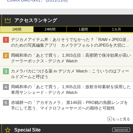
「LUMIX DMC-GX1」 (2011/11/8)
アクセスランキング
1時間
24時間
1週間
1カ月
デジカメアイテム丼：ありそうでなかった？「RAW＋JPEG派」
のための写真編集アプリ カメラデフォルトのJPEGを大切にす
る「Filmator」
岡嶋和幸の「あとで買う」 1,903点目：高密閉で保冷効果が高い
クーラーボックス - デジカメ Watch
カメラバカにつける薬 in デジカメ Watch：こういうのはフィー
ルドズームと呼ぼう
岡嶋和幸の「あとで買う」 1,905点目：放射冷却素材を採用した
車用サンシェード - デジカメ Watch
赤城耕一の「アカギカメラ」 第146回：PRO銘の魚眼レンズを
手にして思う、マイクロフォーサーズへの期待と可能性
もっと見る
Special Site