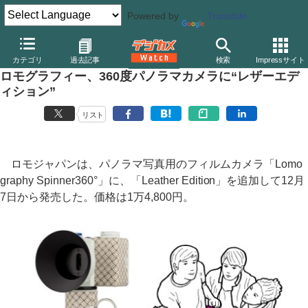
Powered by
Translate
デジカメ Watch
その他
カテゴリ
過去記事
検索
Impressサイト
ロモグラフィー、360度パノラマカメラに“レザーエデ
ィション”
リスト
ロモジャパンは、パノラマ写真用のフィルムカメラ「Lomo
graphy Spinner360°」に、「Leather Edition」を追加して12月
7日から発売した。価格は1万4,800円。