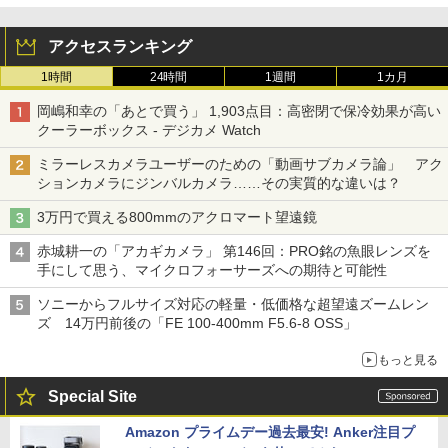
アクセスランキング
1時間
24時間
1週間
1カ月
岡嶋和幸の「あとで買う」 1,903点目：高密閉で保冷効果が高い
クーラーボックス - デジカメ Watch
ミラーレスカメラユーザーのための「動画サブカメラ論」 アク
ションカメラにジンバルカメラ……その実質的な違いは？
3万円で買える800mmのアクロマート望遠鏡
赤城耕一の「アカギカメラ」 第146回：PRO銘の魚眼レンズを
手にして思う、マイクロフォーサーズへの期待と可能性
ソニーからフルサイズ対応の軽量・低価格な超望遠ズームレン
ズ 14万円前後の「FE 100-400mm F5.6-8 OSS」
もっと見る
Special Site
Amazon プライムデー過去最安! Anker注目プ