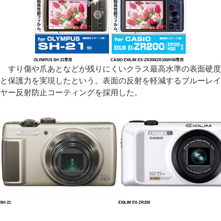
OLYMPUS SH-21専用
CASIO EXILIM EX-ZR200/ZR100/H30専用
すり傷や爪あとなどが残りにくいクラス最高水準の表面硬度
と保護力を実現したという。表面の反射を軽減するブルーレイ
ヤー反射防止コーティングを採用した。
SH-21
EXILIM EX-ZR200