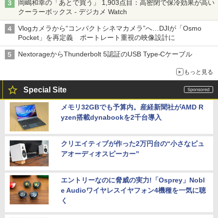
岡嶋和幸の「あとで買う」 1,903点目：高密閉で保冷効果が高い
クーラーボックス - デジカメ Watch
Vlogカメラから“コンパクトシネマカメラ”へ…DJIが「Osmo
Pocket」を再定義 ポートレート重視の映像設計に
NextorageからThunderbolt 5認証のUSB Type-Cケーブル
もっと見る
Special Site
メモリ32GBでも予算内。産経新聞社がAMD R
yzen搭載dynabookを2千台導入
クリエイティブが作った2万円台の“小さなピュ
アオーディオスピーカー”
エントリーなのに脅威の実力!「Osprey」Nobl
e Audioワイヤレスイヤフォン4機種を一気に聴
く