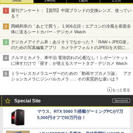
1時間
24時間
1週間
1カ月
週刊アンケート：【質問】中国ブランドの交換レンズ、使ってい
る？
岡嶋和幸の「あとで買う」 1,906点目：エアコンの冷風を座面全
体に送るシートカバー - デジカメ Watch
デジカメアイテム丼：ありそうでなかった？「RAW＋JPEG派」
のための写真編集アプリ カメラデフォルトのJPEGを大切にす
る「Filmator」
クルマとカメラ、車中泊 電池切れの心配なし！シガーソケット
に挿すだけで「探す」が使えるスマートタグ - デジカメ Watch
ミラーレスカメラユーザーのための「動画サブカメラ論」 アク
ションカメラにジンバルカメラ……その実質的な違いは？
もっと見る
Special Site
マウス、RTX 5060 Ti搭載ゲーミングPCが7万
5,000円オフで30万円台！