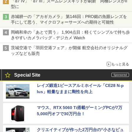
「α7 IV」「α7 III」ズームレンズキットが刷新 同梱レンズがII
型に
赤城耕一の「アカギカメラ」 第146回：PRO銘の魚眼レンズを
手にして思う、マイクロフォーサーズへの期待と可能性
岡嶋和幸の「あとで買う」 1,904点目：軽くてシンプルで持ち歩
きやすいカメラバッグ - デジカメ Watch
茨城空港で「羽田空港フェア」が開催 航空会社のオリジナルグ
ッズなども販売
もっと見る
Special Site
レイズ鍛造1ピースアルミホイール「CE28 N-p
lus」軽量なままに剛性を向上
マウス、RTX 5060 Ti搭載ゲーミングPCが7万
5,000円オフで30万円台！
クリエイティブが作った2万円台の“小さなピュ