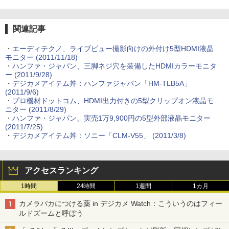
関連記事
・
エーディテクノ、ライブビュー撮影向けの外付け5型HDMI液晶
モニター (2011/11/18)
・
ハンファ・ジャパン、三脚ネジ穴を装備したHDMIカラーモニタ
ー (2011/9/28)
・
デジカメアイテム丼：ハンファジャパン「HM-TLB5A」
(2011/9/6)
・
プロ機材ドットコム、HDMI出力付きの5型クリップオン液晶モ
ニター (2011/8/29)
・
ハンファ・ジャパン、実売1万9,900円の5型外部液晶モニター
(2011/7/25)
・
デジカメアイテム丼：ソニー「CLM-V55」 (2011/3/8)
アクセスランキング
1時間
24時間
1週間
1カ月
カメラバカにつける薬 in デジカメ Watch：こういうのはフィー
ルドズームと呼ぼう