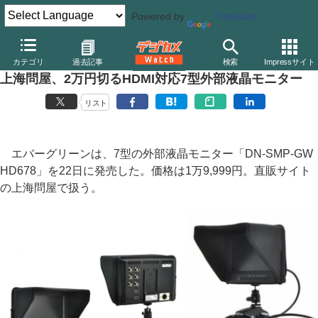
Powered by
Translate
デジカメ Watch
その他
カテゴリ
過去記事
検索
Impressサイト
上海問屋、2万円切るHDMI対応7型外部液晶モニター
リスト
エバーグリーンは、7型の外部液晶モニター「DN-SMP-GW
HD678」を22日に発売した。価格は1万9,999円。直販サイト
の上海問屋で扱う。