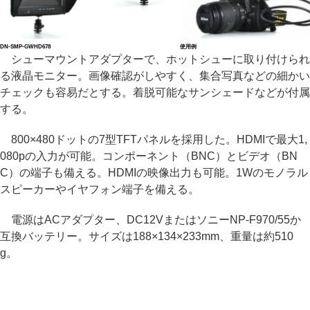
DN-SMP-GWHD678
使用例
シューマウントアダプターで、ホットシューに取り付けられ
る液晶モニター。画像確認がしやすく、集合写真などの細かい
チェックも容易だとする。着脱可能なサンシェードなどが付属
する。
800×480ドットの7型TFTパネルを採用した。HDMIで最大1,
080pの入力が可能。コンポーネント（BNC）とビデオ（BN
C）の端子も備える。HDMIの映像出力も可能。1Wのモノラル
スピーカーやイヤフォン端子を備える。
電源はACアダプター、DC12VまたはソニーNP-F970/55か
互換バッテリー。サイズは188×134×233mm、重量は約510
g。