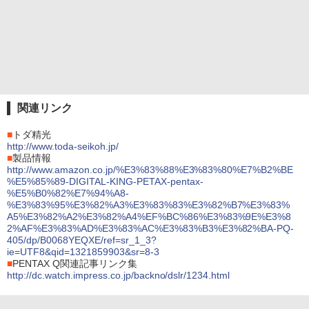
関連リンク
■
トダ精光
http://www.toda-seikoh.jp/
■
製品情報
http://www.amazon.co.jp/%E3%83%88%E3%83%80%E7%B2%BE
%E5%85%89-DIGITAL-KING-PETAX-pentax-
%E5%B0%82%E7%94%A8-
%E3%83%95%E3%82%A3%E3%83%83%E3%82%B7%E3%83%
A5%E3%82%A2%E3%82%A4%EF%BC%86%E3%83%9E%E3%8
2%AF%E3%83%AD%E3%83%AC%E3%83%B3%E3%82%BA-PQ-
405/dp/B0068YEQXE/ref=sr_1_3?
ie=UTF8&qid=1321859903&sr=8-3
■
PENTAX Q関連記事リンク集
http://dc.watch.impress.co.jp/backno/dslr/1234.html