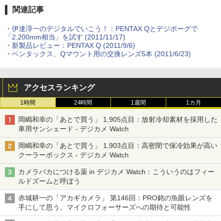
関連記事
・
伊達淳一のデジタルでいこう！：PENTAX Qとデジボーグで
「2,200mm相当」を試す (2011/11/17)
・
新製品レビュー：PENTAX Q (2011/9/6)
・
ペンタックス、Qマウント用の交換レンズ5本 (2011/6/23)
アクセスランキング
1時間
24時間
1週間
1カ月
岡嶋和幸の「あとで買う」 1,905点目：放射冷却素材を採用した
車用サンシェード - デジカメ Watch
岡嶋和幸の「あとで買う」 1,903点目：高密閉で保冷効果が高い
クーラーボックス - デジカメ Watch
カメラバカにつける薬 in デジカメ Watch：こういうのはフィー
ルドズームと呼ぼう
赤城耕一の「アカギカメラ」 第146回：PRO銘の魚眼レンズを
手にして思う、マイクロフォーサーズへの期待と可能性