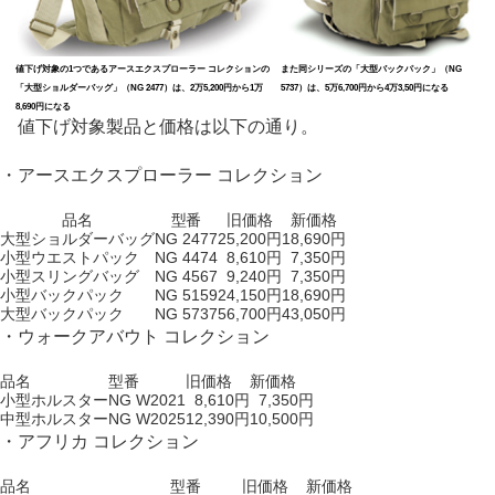
値下げ対象の1つであるアースエクスプローラー コレクションの
また同シリーズの「大型バックパック」（NG
「大型ショルダーバッグ」（NG 2477）は、2万5,200円から1万
5737）は、5万6,700円から4万3,50円になる
8,690円になる
値下げ対象製品と価格は以下の通り。
・アースエクスプローラー コレクション
品名
型番
旧価格
新価格
大型ショルダーバッグ
NG 2477
25,200円
18,690円
小型ウエストパック
NG 4474
8,610円
7,350円
小型スリングバッグ
NG 4567
9,240円
7,350円
小型バックパック
NG 5159
24,150円
18,690円
大型バックパック
NG 5737
56,700円
43,050円
・ウォークアバウト コレクション
品名
型番
旧価格
新価格
小型ホルスター
NG W2021
8,610円
7,350円
中型ホルスター
NG W2025
12,390円
10,500円
・アフリカ コレクション
品名
型番
旧価格
新価格