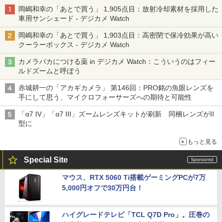
岡嶋和幸の「あとで買う」 1,905点目：放射冷却素材を採用した
車用サンシェード - デジカメ Watch
岡嶋和幸の「あとで買う」 1,903点目：高密閉で保冷効果が高い
クーラーボックス - デジカメ Watch
カメラバカにつける薬 in デジカメ Watch：こういうのはフィー
ルドズームと呼ぼう
赤城耕一の「アカギカメラ」 第146回：PRO銘の魚眼レンズを
手にして思う、マイクロフォーサーズへの期待と可能性
「α7 IV」「α7 III」ズームレンズキットが刷新 同梱レンズがII
型に
もっと見る
Special Site
マウス、RTX 5060 Ti搭載ゲーミングPCが7万
5,000円オフで30万円台！
ハイグレードテレビ「TCL Q7D Pro」。圧巻の