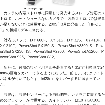
HF-DC2のセット内容
カメラの内蔵ストロボに同期して発光するスレーブ対応のス
トロボ。ホットシューのないカメラで、内蔵ストロボでは光量
が足りないときに使用する。2005年3月に発売した「HF-DC
1」の後継モデルに当たる。
対応カメラは、IXY 600F、IXY 51S、IXY 32S、IXY 410F、I
XY 210F、PowerShot SX150 IS、PowerShot A3300 IS、Pow
erShot SX230 HS、PowerShot A2200、PowerShot A1200、P
owerShot S95、PowerShot G12。
新たに、付属のワイドパネルを装着すると35mm判換算で24
mmの画角をカバーできるようになった。前モデルにはワイド
パネルが付いておらず、同28mmをカバーするに留まってい
た。
調光は、調光センサーによる自動調光。カメラに装着するた
めのブラケットが付属する。ガイドナンバーは18（ISO100/