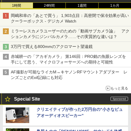
1時間
24時間
1週間
1カ月
岡嶋和幸の「あとで買う」 1,903点目：高密閉で保冷効果が高い
クーラーボックス - デジカメ Watch
ミラーレスカメラユーザーのための「動画サブカメラ論」 アク
ションカメラにジンバルカメラ……その実質的な違いは？
3万円で買える800mmのアクロマート望遠鏡
赤城耕一の「アカギカメラ」 第146回：PRO銘の魚眼レンズを
手にして思う、マイクロフォーサーズへの期待と可能性
AF撮影が可能なライカM→キヤノンRFマウントアダプター レ
ンズごとのExif記録にも対応
もっと見る
Special Site
クリエイティブが作った2万円台の“小さなピュ
アオーディオスピーカー”