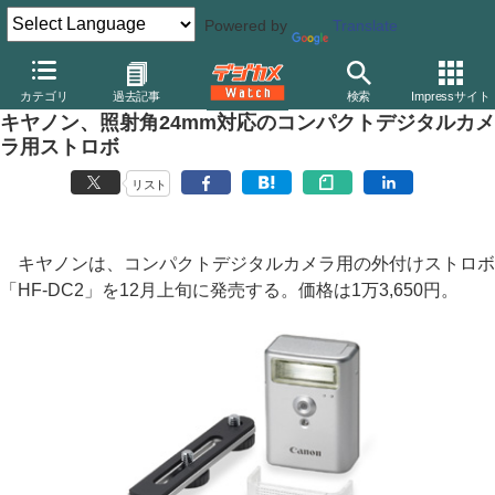
Powered by
Translate
デジカメ Watch
撮影用品
ストロボ（フラッシュ）
キヤノン
カテゴリ
過去記事
検索
Impressサイト
キヤノン、照射角24mm対応のコンパクトデジタルカメ
ラ用ストロボ
リスト
キヤノンは、コンパクトデジタルカメラ用の外付けストロボ
「HF-DC2」を12月上旬に発売する。価格は1万3,650円。