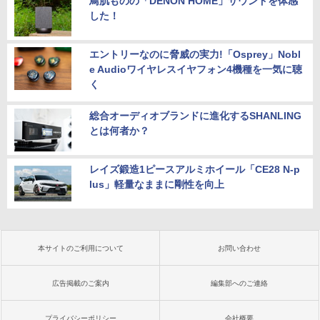
鳥肌ものの「DENON HOME」サウンドを体感
した！
エントリーなのに脅威の実力!「Osprey」Nobl
e Audioワイヤレスイヤフォン4機種を一気に聴
く
総合オーディオブランドに進化するSHANLING
とは何者か？
レイズ鍛造1ピースアルミホイール「CE28 N-p
lus」軽量なままに剛性を向上
本サイトのご利用について
お問い合わせ
広告掲載のご案内
編集部へのご連絡
プライバシーポリシー
会社概要