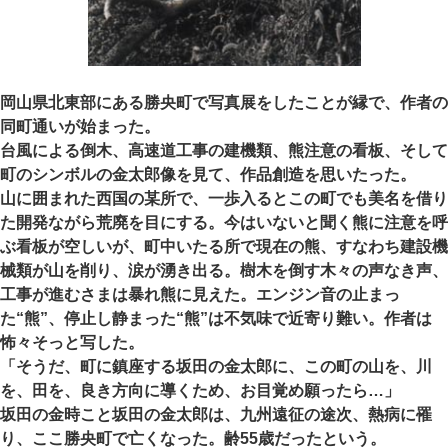
岡山県北東部にある勝央町で写真展をしたことが縁で、作者の
同町通いが始まった。
台風による倒木、高速道工事の建機類、熊注意の看板、そして
町のシンボルの金太郎像を見て、作品創造を思いたった。
山に囲まれた西国の某所で、一歩入るとこの町でも美名を借り
た開発ながら荒廃を目にする。今はいないと聞く熊に注意を呼
ぶ看板が空しいが、町中いたる所で現在の熊、すなわち建設機
械類が山を削り、涙が湧き出る。樹木を倒す木々の声なき声、
工事が進むさまは暴れ熊に見えた。エンジン音の止まっ
た“熊”、停止し静まった“熊”は不気味で近寄り難い。作者は
怖々そっと写した。
「そうだ、町に鎮座する坂田の金太郎に、この町の山を、川
を、田を、良き方向に導くため、お目覚め願ったら…」
坂田の金時こと坂田の金太郎は、九州遠征の途次、熱病に罹
り、ここ勝央町で亡くなった。齢55歳だったという。