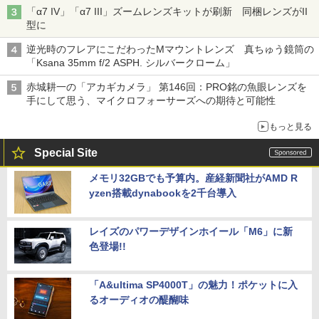
「α7 IV」「α7 III」ズームレンズキットが刷新 同梱レンズがII
型に
逆光時のフレアにこだわったMマウントレンズ 真ちゅう鏡筒の
「Ksana 35mm f/2 ASPH. シルバークローム」
赤城耕一の「アカギカメラ」 第146回：PRO銘の魚眼レンズを
手にして思う、マイクロフォーサーズへの期待と可能性
もっと見る
Special Site
メモリ32GBでも予算内。産経新聞社がAMD R
yzen搭載dynabookを2千台導入
レイズのパワーデザインホイール「M6」に新
色登場!!
「A&ultima SP4000T」の魅力！ポケットに入
るオーディオの醍醐味