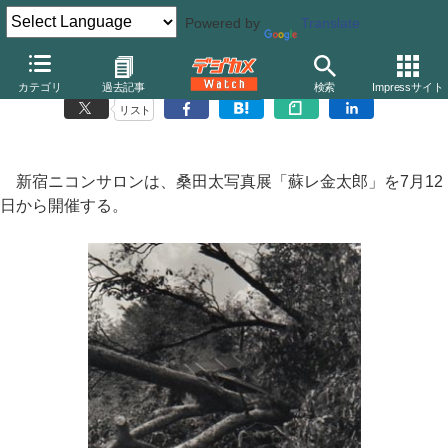
Powered by
Translate
新宿ニコンサロン、桑田太写真展「蘇レ金太郎」
カテゴリ
過去記事
検索
Impressサイト
リスト
新宿ニコンサロンは、桑田太写真展「蘇レ金太郎」を7月12
日から開催する。