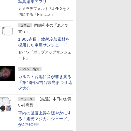
写真編集アプリ
カメラデフォルトのJPEGを大
切にする「Filmator」
岡嶋和幸の「あとで
コラム
買う」
1,905点目：放射冷却素材を
採用した車用サンシェード
セイワ「ポップアップサンシェ
ード」
イベント告知
カルスト台地に音が響き渡る
「第48回秋吉台観光まつり花
火大会」
【厳選】本日のお買
ニュース
い得商品
車内の温度上昇を緩やかにす
る「遮光マジカルシェード」
が42%OFF