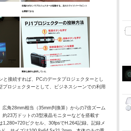
右端のボタンでプロジェクターが起動する。左のスライドバーでピント
を調節できる
簡単な操作も訴求していた
ンと接続すれば、PCのデータプロジェクターとし
型プロジェクターとして、ビジネスシーンでの利用
CD、広角28mm相当（35mm判換算）からの7倍ズーム
、約23万ドットの3型液晶モニターなどを搭載す
1,280×720ピクセル、30fpsでH.264記録。記録メ
。サイズは100.8×64.5×21.2mm、本体のみの重