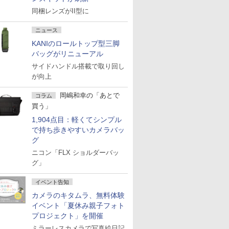
同梱レンズがII型に
ニュース
KANIのロールトップ型三脚
バッグがリニューアル
サイドハンドル搭載で取り回し
が向上
岡嶋和幸の「あとで
コラム
買う」
1,904点目：軽くてシンプル
で持ち歩きやすいカメラバッ
グ
ニコン「FLX ショルダーバッ
グ」
イベント告知
カメラのキタムラ、無料体験
イベント「夏休み親子フォト
プロジェクト」を開催
ミラーレスカメラで写真絵日記