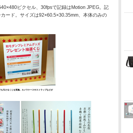
0×480ピクセル、30fpsで記録はMotion JPEG。記
カード。サイズは92×60.5×30.35mm、本体のみの
でも引けるくじを実施。カメラケースやストラップなどが