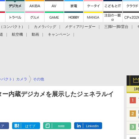
（コンパクト）
カメラバッグ
メディア/リーダー
三脚/一脚/雲台
道
航空機
動画
キャンペーン
ンパクト）カメラ
その他
1
クター内蔵デジカメを展示したジェネラルイ
ェア
はてブ
note
LinkedIn