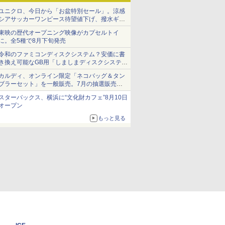
ユニクロ、今日から「お盆特別セール」。涼感
シアサッカーワンピース待望値下げ、撥水ギア
ショーツは1990円に
東映の歴代オープニング映像がカプセルトイ
に。全5種で8月下旬発売
令和のファミコンディスクシステム？安価に書
き換え可能なGB用「しましまディスクシステ
ム」
カルディ、オンライン限定「ネコバッグ＆タン
ブラーセット」を一般販売。7月の抽選販売の
当選無効分
スターバックス、横浜に“文化財カフェ”8月10日
オープン
もっと見る