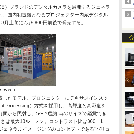
E）ブランドのデジタルカメラを展開するジェネラ
では、国内初披露となるプロジェクター内蔵デジタル
3月上旬に2万9,800円前後で発売する。
メージングブース
発表したモデル。プロジェクターにテキサスインスツ
ight Processing）方式を採用し、高輝度と高彩度を
前面から照射し、5〜70型相当のサイズで鑑賞でき
明るさは最大13ルーメン。コントラスト比は300：1
ジェネラルイメージングのコンセプトである“バリュ