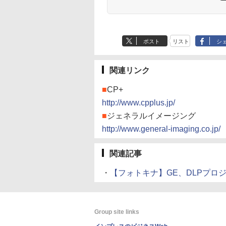
ポスト
リスト
シ
関連リンク
■
CP+
http://www.cpplus.jp/
■
ジェネラルイメージング
http://www.general-imaging.co.jp/
関連記事
・
【フォトキナ】GE、DLPプロジェ
Group site links