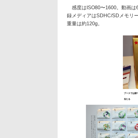
感度はISO80〜1600。動画は64
録メディアはSDHC/SDメモリー
重量は約120g。
ブースでは誰
当たる