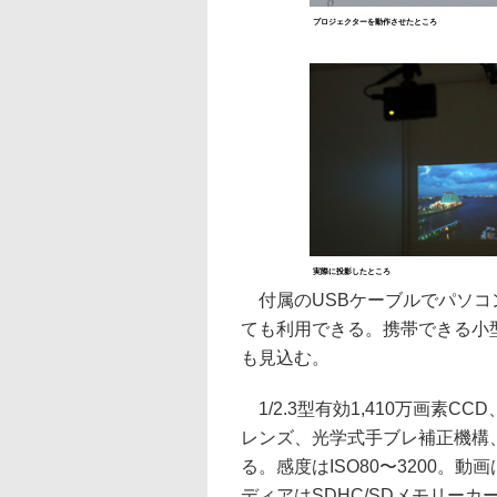
プロジェクターを動作させたところ
実際に投影したところ
付属のUSBケーブルでパソコ
ても利用できる。携帯できる小
も見込む。
1/2.3型有効1,410万画素C
レンズ、光学式手ブレ補正機構
る。感度はISO80〜3200。動画は
ディアはSDHC/SDメモリーカード