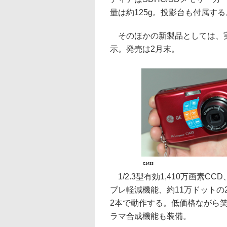
量は約125g。投影台も付属する
そのほかの新製品としては、実売
示。発売は2月末。
C1433
1/2.3型有効1,410万画素C
ブレ軽減機能、約11万ドットの
2本で動作する。低価格ながら
ラマ合成機能も装備。