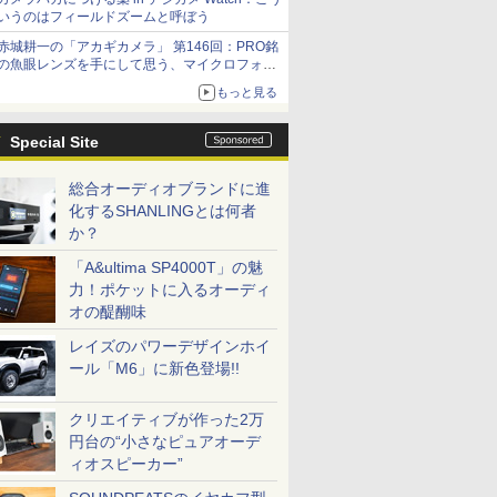
いうのはフィールドズームと呼ぼう
赤城耕一の「アカギカメラ」 第146回：PRO銘
の魚眼レンズを手にして思う、マイクロフォー
サーズへの期待と可能性
もっと見る
Special Site
総合オーディオブランドに進
化するSHANLINGとは何者
か？
「A&ultima SP4000T」の魅
力！ポケットに入るオーディ
オの醍醐味
レイズのパワーデザインホイ
ール「M6」に新色登場!!
クリエイティブが作った2万
円台の“小さなピュアオーデ
ィオスピーカー”