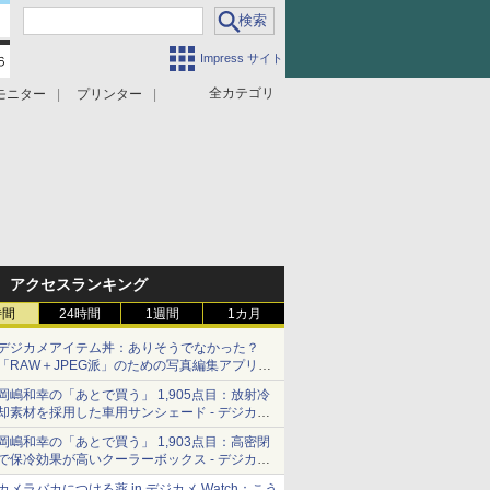
Impress サイト
全カテゴリ
モニター
プリンター
アクセスランキング
時間
24時間
1週間
1カ月
デジカメアイテム丼：ありそうでなかった？
「RAW＋JPEG派」のための写真編集アプリ
カメラデフォルトのJPEGを大切にする
岡嶋和幸の「あとで買う」 1,905点目：放射冷
「Filmator」
却素材を採用した車用サンシェード - デジカメ
Watch
岡嶋和幸の「あとで買う」 1,903点目：高密閉
で保冷効果が高いクーラーボックス - デジカメ
Watch
カメラバカにつける薬 in デジカメ Watch：こう