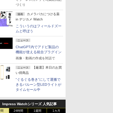
づくり
カメラバカにつける薬
漫画
in デジカメ Watch
こういうのはフィールドズー
ムと呼ぼう
ニュース
ChatGPT内でアドビ製品の
機能が使える統合プラグイン
画像・動画の作成を対話で
【厳選】本日のお買
ニュース
い得商品
“ぐるぐる巻き”にして運搬で
きるバルーン型LEDライトが
タイムセール中
Impress Watchシリーズ 人気記事
時間
24時間
1週間
1カ月