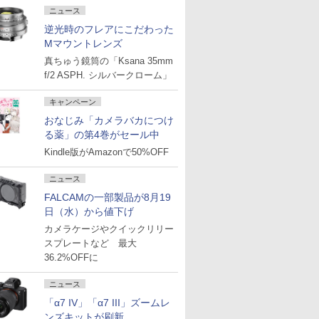
ニュース
逆光時のフレアにこだわった
Mマウントレンズ
真ちゅう鏡筒の「Ksana 35mm
f/2 ASPH. シルバークローム」
キャンペーン
おなじみ「カメラバカにつけ
る薬」の第4巻がセール中
Kindle版がAmazonで50%OFF
ニュース
FALCAMの一部製品が8月19
日（水）から値下げ
カメラケージやクイックリリー
スプレートなど 最大
36.2%OFFに
ニュース
「α7 IV」「α7 III」ズームレ
ンズキットが刷新