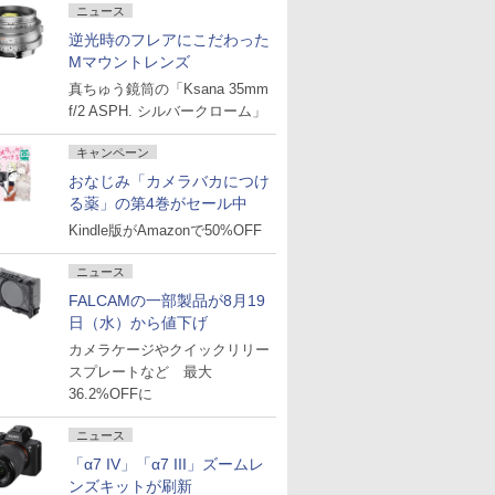
ニュース
逆光時のフレアにこだわった
Mマウントレンズ
真ちゅう鏡筒の「Ksana 35mm
f/2 ASPH. シルバークローム」
キャンペーン
おなじみ「カメラバカにつけ
る薬」の第4巻がセール中
Kindle版がAmazonで50%OFF
ニュース
FALCAMの一部製品が8月19
日（水）から値下げ
カメラケージやクイックリリー
スプレートなど 最大
36.2%OFFに
ニュース
「α7 IV」「α7 III」ズームレ
ンズキットが刷新