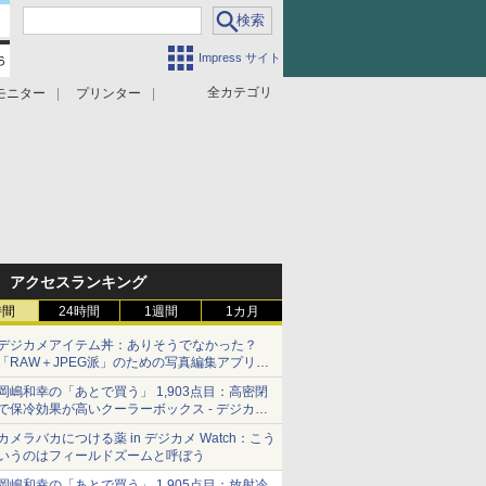
Impress サイト
全カテゴリ
モニター
プリンター
アクセスランキング
時間
24時間
1週間
1カ月
デジカメアイテム丼：ありそうでなかった？
「RAW＋JPEG派」のための写真編集アプリ
カメラデフォルトのJPEGを大切にする
岡嶋和幸の「あとで買う」 1,903点目：高密閉
「Filmator」
で保冷効果が高いクーラーボックス - デジカメ
Watch
カメラバカにつける薬 in デジカメ Watch：こう
いうのはフィールドズームと呼ぼう
岡嶋和幸の「あとで買う」 1,905点目：放射冷