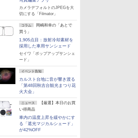
写真編集アプリ
カメラデフォルトのJPEGを大
切にする「Filmator」
岡嶋和幸の「あとで
コラム
買う」
1,905点目：放射冷却素材を
採用した車用サンシェード
セイワ「ポップアップサンシェ
ード」
イベント告知
カルスト台地に音が響き渡る
「第48回秋吉台観光まつり花
火大会」
【厳選】本日のお買
ニュース
い得商品
車内の温度上昇を緩やかにす
る「遮光マジカルシェード」
が42%OFF