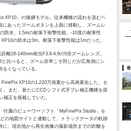
Pix XP10」の後継モデル。従来機種の流れを汲むベ
面にあったズームボタンを上面に移動し、ズームレ
防水、1.5mの耐落下衝撃性能、-10度の耐寒性
x XP10の防水は3m、耐落下衝撃性能は1mだった。
28-140mm相当F3.9-4.9の5倍ズームレンズ。
mmF4-4.8と比べると、ズーム倍率こそ同じだが広角側にシ
最
明るくなっている。
inePix XP10の1,220万画素から高画素化した。セ
え置く。また、新たにCCDシフト式手ブレ補正機構を搭
式手ブレ補正を搭載していた。
のビューワーソフト「MyFinePix Studio」を
apなどの地図サイトと連動して、トラックデータの軌跡
時に、現在地から再生画像の撮影場所までの距離を