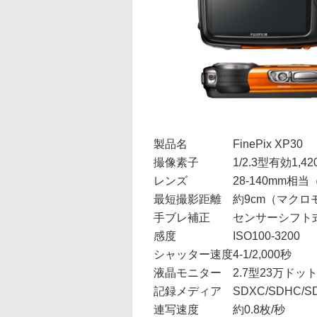
製品名
FinePix XP30
撮像素子
1/2.3型有効1,
レンズ
28-140mm相当（
最短撮影距離
約9cm（マクロ
手ブレ補正
センサーシフト
感度
ISO100-3200
シャッター速度
4-1/2,000秒
液晶モニター
2.7型23万ドッ
記録メディア
SDXC/SDHC
連写速度
約0.8枚/秒