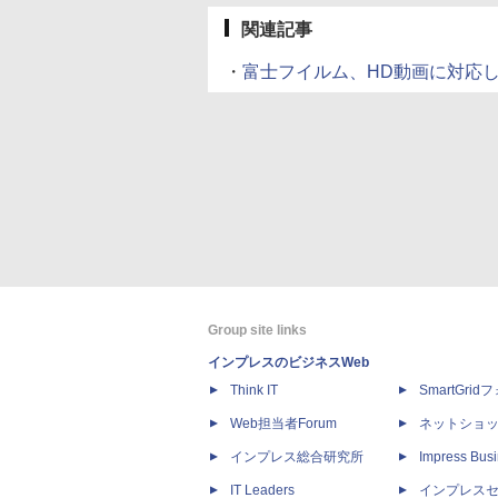
関連記事
・
富士フイルム、HD動画に対応したタフネ
Group site links
インプレスのビジネスWeb
Think IT
SmartGri
Web担当者Forum
ネットショ
インプレス総合研究所
Impress Busi
IT Leaders
インプレス