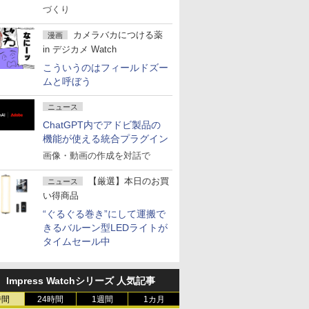
づくり
カメラバカにつける薬
漫画
in デジカメ Watch
こういうのはフィールドズー
ムと呼ぼう
ニュース
ChatGPT内でアドビ製品の
機能が使える統合プラグイン
画像・動画の作成を対話で
【厳選】本日のお買
ニュース
い得商品
“ぐるぐる巻き”にして運搬で
きるバルーン型LEDライトが
タイムセール中
Impress Watchシリーズ 人気記事
時間
24時間
1週間
1カ月