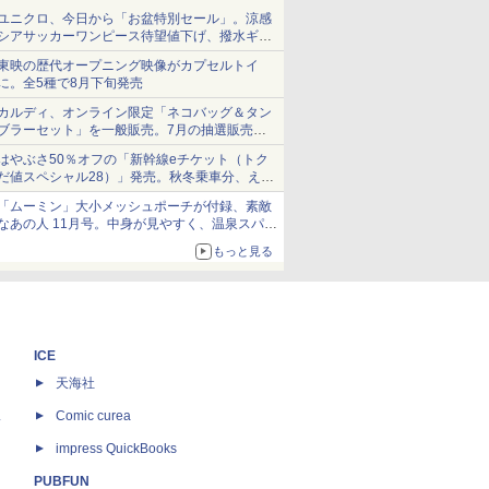
ユニクロ、今日から「お盆特別セール」。涼感
シアサッカーワンピース待望値下げ、撥水ギア
ショーツは1990円に
東映の歴代オープニング映像がカプセルトイ
に。全5種で8月下旬発売
カルディ、オンライン限定「ネコバッグ＆タン
ブラーセット」を一般販売。7月の抽選販売の
当選無効分
はやぶさ50％オフの「新幹線eチケット（トク
だ値スペシャル28）」発売。秋冬乗車分、えき
ねっと限定
「ムーミン」大小メッシュポーチが付録、素敵
なあの人 11月号。中身が見やすく、温泉スパに
も使える
もっと見る
ICE
天海社
ス
Comic curea
impress QuickBooks
PUBFUN