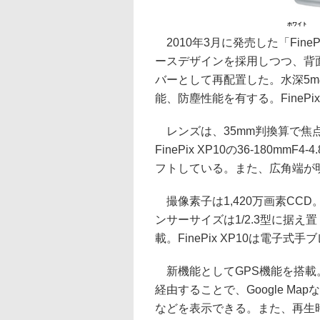
ホワイト
2010年3月に発売した「Fine
ースデザインを採用しつつ、背
バーとして再配置した。水深5mの
能、防塵性能を有する。FinePi
レンズは、35mm判換算で焦点距離
FinePix XP10の36-180
フトしている。また、広角端が
撮像素子は1,420万画素CCD。F
ンサーサイズは1/2.3型に据
載。FinePix XP10は電子
新機能としてGPS機能を搭載。付属
経由することで、Google M
などを表示できる。また、再生