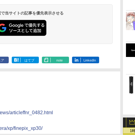
 検索で当サイトの記事を優先表示させる
ェア
はてブ
note
LinkedIn
news/articleffnr_0482.html
amera/xp/finepix_xp30/
1