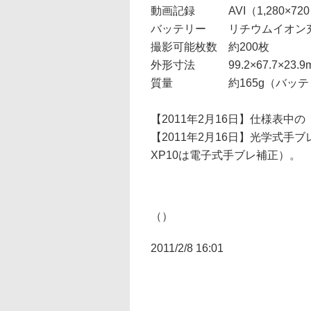
動画記録
AVI（1,280×7
バッテリー
リチウムイオン充
撮影可能枚数
約200枚
外形寸法
99.2×67.7×23.
質量
約165g（バッ
【2011年2月16日】仕様表中の
【2011年2月16日】光学式手ブ
XP10は電子式手ブレ補正）。
（）
2011/2/8 16:01