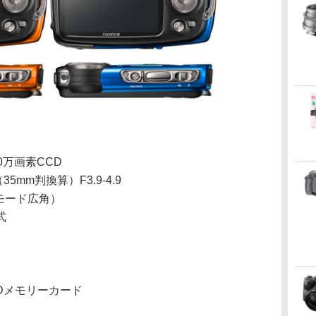
420万画素CCD
35mm判換算）F3.9-4.9
モード広角）
式
ト
/SDメモリーカード