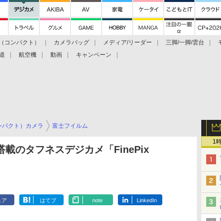
（コンパクト）
カメラバッグ
メディア/リーダー
三脚/一脚/雲台
道
航空機
動画
キャンペーン
ンパクト）カメラ
富士フイルム
1
載のタフネスデジカメ「FinePix
ェア
はてブ
note
LinkedIn