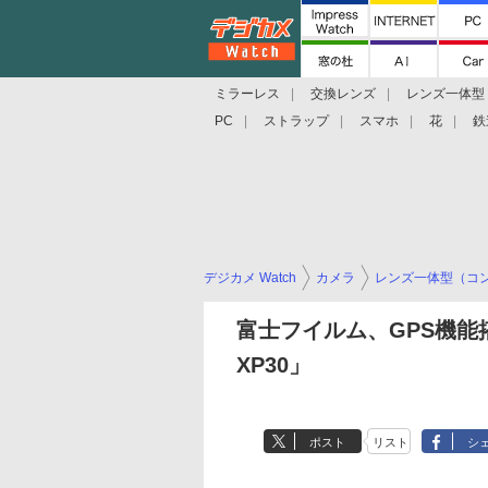
ミラーレス
交換レンズ
レンズ一体型
PC
ストラップ
スマホ
花
鉄
デジカメ Watch
カメラ
レンズ一体型（コ
富士フイルム、GPS機能搭
XP30」
ポスト
リスト
シ