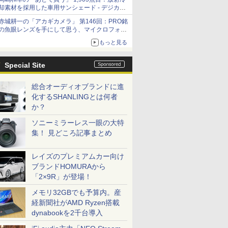
却素材を採用した車用サンシェード - デジカメ
Watch
赤城耕一の「アカギカメラ」 第146回：PRO銘
の魚眼レンズを手にして思う、マイクロフォー
サーズへの期待と可能性
もっと見る
Special Site
総合オーディオブランドに進
化するSHANLINGとは何者
か？
ソニーミラーレス一眼の大特
集！ 見どころ記事まとめ
レイズのプレミアムカー向け
ブランドHOMURAから
「2×9R」が登場！
メモリ32GBでも予算内。産
経新聞社がAMD Ryzen搭載
dynabookを2千台導入