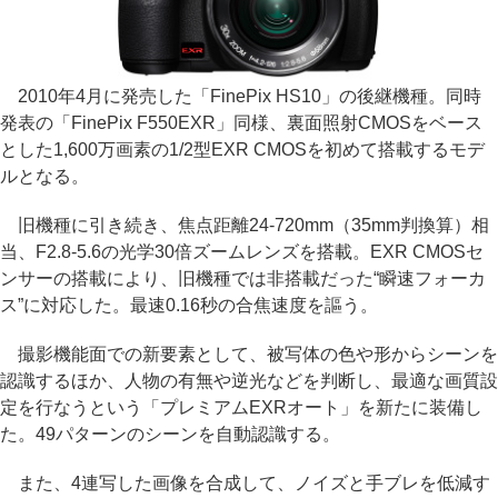
2010年4月に発売した「FinePix HS10」の後継機種。同時
発表の「FinePix F550EXR」同様、裏面照射CMOSをベース
とした1,600万画素の1/2型EXR CMOSを初めて搭載するモデ
ルとなる。
旧機種に引き続き、焦点距離24-720mm（35mm判換算）相
当、F2.8-5.6の光学30倍ズームレンズを搭載。EXR CMOSセ
ンサーの搭載により、旧機種では非搭載だった“瞬速フォーカ
ス”に対応した。最速0.16秒の合焦速度を謳う。
撮影機能面での新要素として、被写体の色や形からシーンを
認識するほか、人物の有無や逆光などを判断し、最適な画質設
定を行なうという「プレミアムEXRオート」を新たに装備し
た。49パターンのシーンを自動認識する。
また、4連写した画像を合成して、ノイズと手ブレを低減す