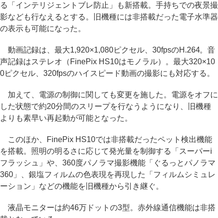
る「インテリジェントブレ防止」も新搭載。手持ちでの夜景撮
影なども行なえるとする。旧機種には非搭載だった電子水準器
の表示も可能になった。
動画記録は、最大1,920×1,080ピクセル、30fpsのH.264。音
声記録はステレオ（FinePix HS10はモノラル）。最大320×10
0ピクセル、320fpsのハイスピード動画の撮影にも対応する。
加えて、電源の制御に関しても変更を施した。電源をオフに
した状態で約20分間のスリープを行なうようになり、旧機種
よりも素早い再起動が可能となった。
このほか、FinePix HS10では非搭載だったペット検出機能
を搭載。照明の明るさに応じて発光量を制御する「スーパーi
フラッシュ」や、360度パノラマ撮影機能「ぐるっとパノラマ
360」、銀塩フィルムの色表現を再現した「フィルムシミュレ
ーション」などの機能を旧機種から引き継ぐ。
液晶モニターは約46万ドットの3型。赤外線通信機能は非搭