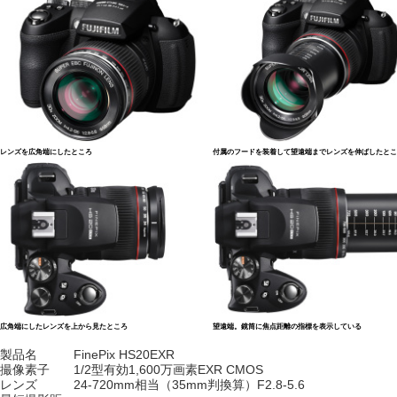
レンズを広角端にしたところ
付属のフードを装着して望遠端までレンズを伸ばしたとこ
広角端にしたレンズを上から見たところ
望遠端。鏡筒に焦点距離の指標を表示している
製品名
FinePix HS20EXR
撮像素子
1/2型有効1,600万画素EXR CMOS
レンズ
24-720mm相当（35mm判換算）F2.8-5.6