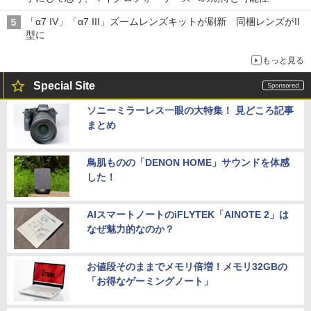
「α7 IV」「α7 III」ズームレンズキットが刷新 同梱レンズがII
型に
もっと見る
Special Site
ソニーミラーレス一眼の大特集！ 見どころ記事
まとめ
鳥肌ものの「DENON HOME」サウンドを体感
した！
AIスマートノートのiFLYTEK「AINOTE 2」は
なぜ魅力的なのか？
お値段そのままでメモリ倍増！メモリ32GBの
「お得なゲーミングノート」