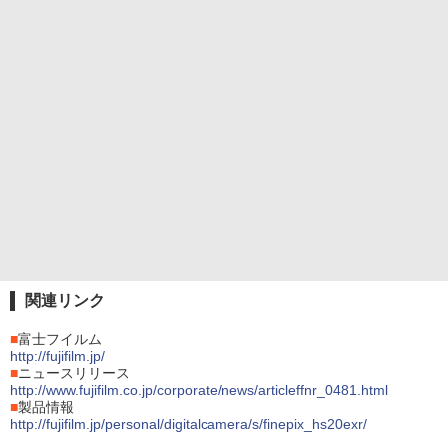
関連リンク
■
富士フイルム
http://fujifilm.jp/
■
ニュースリリース
http://www.fujifilm.co.jp/corporate/news/articleffnr_0481.html
■
製品情報
http://fujifilm.jp/personal/digitalcamera/s/finepix_hs20exr/