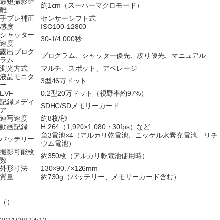
最短撮影距
約1cm（スーパーマクロモード）
離
手ブレ補正
センサーシフト式
感度
ISO100-12800
シャッター
30-1/4,000秒
速度
露出プログ
プログラム、シャッター優先、絞り優先、マニュアル
ラム
測光方式
マルチ、スポット、アベレージ
液晶モニタ
3型46万ドット
ー
EVF
0.2型20万ドット（視野率約97%）
記録メディ
SDHC/SDメモリーカード
ア
連写速度
約8枚/秒
動画記録
H.264（1,920×1,080・30fps）など
単3電池×4（アルカリ乾電池、ニッケル水素充電池、リチ
バッテリー
ウム電池）
撮影可能枚
約350枚（アルカリ乾電池使用時）
数
外形寸法
130×90.7×126mm
質量
約730g（バッテリー、メモリーカード含む）
（）