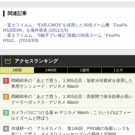
関連記事
・
富士フイルム、“EXR-CMOS”を採用した30倍ズーム機「FinePix
HS20EXR」を海外発表 (2011/1/5)
・
富士フイルム、“5軸手ブレ補正”搭載の30倍ズーム「FinePix
HS10」 (2010/3/9)
アクセスランキング
1時間
24時間
1週間
1カ月
岡嶋和幸の「あとで買う」 1,905点目：放射冷却素材を採用した
車用サンシェード - デジカメ Watch
岡嶋和幸の「あとで買う」 1,903点目：高密閉で保冷効果が高い
クーラーボックス - デジカメ Watch
カメラバカにつける薬 in デジカメ Watch：こういうのはフィー
ルドズームと呼ぼう
赤城耕一の「アカギカメラ」 第146回：PRO銘の魚眼レンズを
手にして思う、マイクロフォーサーズへの期待と可能性