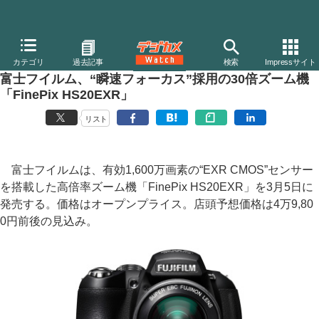
デジカメ Watch
カメラ
レンズ一体型（コンパクト）カメラ
富
カテゴリ
過去記事
検索
Impressサイト
富士フイルム、“瞬速フォーカス”採用の30倍ズーム機
「FinePix HS20EXR」
リスト
富士フイルムは、有効1,600万画素の“EXR CMOS”センサー
を搭載した高倍率ズーム機「FinePix HS20EXR」を3月5日に
発売する。価格はオープンプライス。店頭予想価格は4万9,80
0円前後の見込み。