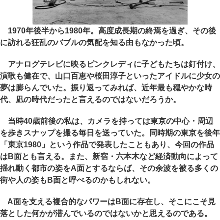
1970年後半から1980年。高度成長期の終焉を過ぎ、その後
に訪れる狂乱のバブルの気配を知る由もなかった頃。
アナログテレビに映るピンクレディに子どもたちは釘付け、
演歌も健在で、山口百恵や桜田淳子といったアイドルに少女の
夢は膨らんでいた。振り返ってみれば、近年最も穏やかな時
代、凪の時代だったと言えるのではないだろうか。
当時40歳前後の私は、カメラを持っては東京の中心・周辺
を歩きスナップを撮る毎日を送っていた。同時期の東京を後年
「東京1980」という作品で発表したこともあり、今回の作品
はB面とも言える。また、新宿・六本木など経済動向によって
揺れ動く都市の姿をA面とするならば、その余波を被る多くの
街や人の姿もB面と呼べるのかもしれない。
A面を支える複合的なパワーはB面に存在し、そこにこそ見
落とした何かが潜んでいるのではないかと思えるのである。