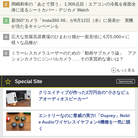
岡嶋和幸の「あとで買う」 1,906点目：エアコンの冷風を座面全
体に送るシートカバー - デジカメ Watch
新360°カメラ「Insta360 X6」が8月12日（水）に発表か 実機
が当たるキャンペーンも
広大な世羅高原農場のひまわり畑が一面見頃に 6万5,000㎡に
様々な品種が
ミラーレスカメラユーザーのための「動画サブカメラ論」 アク
ションカメラにジンバルカメラ……その実質的な違いは？
もっと見る
Special Site
クリエイティブが作った2万円台の“小さなピュ
アオーディオスピーカー”
エントリーなのに脅威の実力!「Osprey」Nobl
e Audioワイヤレスイヤフォン4機種を一気に聴
く