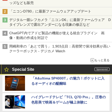
ッズなども販売
「ニコンD780」に最新ファームウェアアップデート
デジタル一眼レフカメラ「ニコンD6」に最新ファームウェア D
タイプレンズで露出アンダーになる現象の修正など
ChatGPT内でアドビ製品の機能が使える統合プラグイン 画
像・動画の作成を対話で
岡嶋和幸の「あとで買う」 1,903点目：高密閉で保冷効果が高い
クーラーボックス - デジカメ Watch
もっと見る
Special Site
「A&ultima SP4000T」の魅力！ポケットに入
るオーディオの醍醐味
ハイグレードテレビ「TCL Q7D Pro」。圧巻の
色彩美で映画＆ゲームが極上体験に