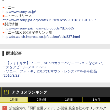
■
ソニー
http://www.sony.co.jp/
■
ニュースリリース
http://www.sony.jp/CorporateCruise/Press/201101/11-0113F/
■
製品情報
http://www.sony.jp/ichigan-e/products/NEX-5D/
■
ソニーNEX-5関連記事リンク集
http://dc.watch.impress.co.jp/backno/dslr/837.html
関連記事
・
【フォトキナ】ソニー、NEXのカラーバリエーションなどαシリ
ーズをアピール (2010/9/23)
・
ソニー、フォトキナ2010でEマウントレンズ7本を参考出品
(2010/9/22)
アクセスランキング
1時間
24時間
1週間
1カ月
茨城空港で「羽田空港フェア」が開催 航空会社のオリジナルグ