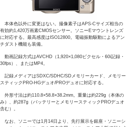
本体色以外に変更はない。撮像素子はAPS-Cサイズ相当の
有効約1,420万画素CMOSセンサー。ソニーEマウントレンズ
に対応する。最高感度はISO12800。電磁振動駆動によるアン
チダスト機能も装備。
動画記録方式はAVCHD（1,920×1,080ピクセル・60i記録・
30fps）、またはMP4。
記録メディアはSDXC/SDHC/SDメモリーカード、メモリー
スティックPRO-HGデュオ/PROデュオに対応する。
外形寸法は約110.8×58.8×38.2mm。重量は約229g（本体の
み）、約287g（バッテリーとメモリースティックPROデュオ
含む）。
なお、ソニーでは1月14日より、先行展示を銀座・ソニーシ