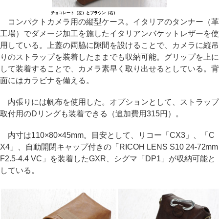
チョコレート（左）とブラウン（右）
コンパクトカメラ用の縦型ケース。イタリアのタンナー（革
工場）でダメージ加工を施したイタリアンバケットレザーを使
用している。上蓋の両脇に隙間を設けることで、カメラに縦吊
りのストラップを装着したままでも収納可能。グリップを上に
して装着することで、カメラ素早く取り出せるとしている。背
面にはカラビナを備える。
内張りには帆布を使用した。オプションとして、ストラップ
取付用のDリングも装着できる（追加費用315円）。
内寸は110×80×45mm。目安として、リコー「CX3」、「C
X4」、自動開閉キャップ付きの「RICOH LENS S10 24-72mm
F2.5-4.4 VC」を装着したGXR、シグマ「DP1」が収納可能と
している。