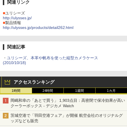
関連リンク
■
ユリシーズ
http://ulysses.jp/
■
製品情報
http://ulysses.jp/products/detail262.html
関連記事
・
ユリシーズ、本革や帆布を使った縦型カメラケース
(2010/10/18)
アクセスランキング
1時間
24時間
1週間
1カ月
岡嶋和幸の「あとで買う」 1,903点目：高密閉で保冷効果が高い
クーラーボックス - デジカメ Watch
茨城空港で「羽田空港フェア」が開催 航空会社のオリジナルグ
ッズなども販売