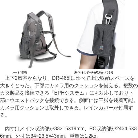
ハーネス部分
肩ベルトにポーチを取り付けできる
上下2気室からなり、DR-465iに比べて上段収納スペースを
大きくとった。下部にカメラ用のクッションを備える。複数の
カタ製品を接続できる「EPHシステム」にも対応しており下
部にウエストパックを接続できる。側面には三脚を装着可能。
カメラ用クッションは取外しできる。レインカバーが付属す
る。
内寸はメイン収納部が33×15×19mm、PC収納部が24×4.5×3
6mm。外寸は34×23.5×43mm。重量は1.2kg。