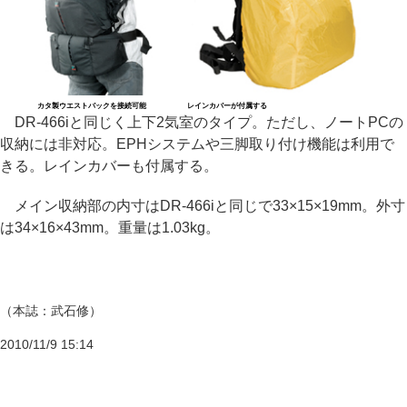
カタ製ウエストバックを接続可能
レインカバーが付属する
DR-466iと同じく上下2気室のタイプ。ただし、ノートPCの
収納には非対応。EPHシステムや三脚取り付け機能は利用で
きる。レインカバーも付属する。
メイン収納部の内寸はDR-466iと同じで33×15×19mm。外寸
は34×16×43mm。重量は1.03kg。
（本誌：武石修）
2010/11/9 15:14