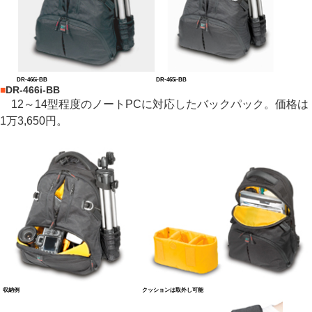
DR-466i-BB
DR-465i-BB
■
DR-466i-BB
12～14型程度のノートPCに対応したバックパック。価格は
1万3,650円。
収納例
クッションは取外し可能