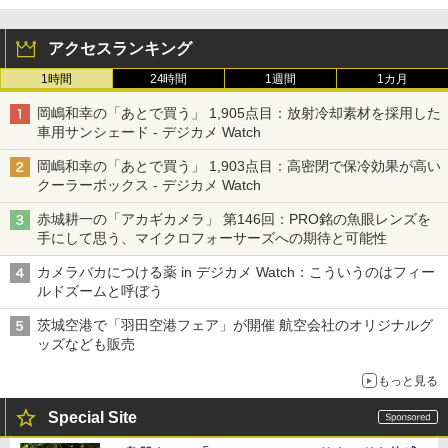
アクセスランキング
1時間
24時間
1週間
1カ月
岡嶋和幸の「あとで買う」 1,905点目：放射冷却素材を採用した
車用サンシェード - デジカメ Watch
岡嶋和幸の「あとで買う」 1,903点目：高密閉で保冷効果が高い
クーラーボックス - デジカメ Watch
赤城耕一の「アカギカメラ」 第146回：PRO銘の魚眼レンズを
手にして思う、マイクロフォーサーズへの期待と可能性
カメラバカにつける薬 in デジカメ Watch：こういうのはフィー
ルドズームと呼ぼう
茨城空港で「羽田空港フェア」が開催 航空会社のオリジナルグ
ッズなども販売
もっと見る
Special Site