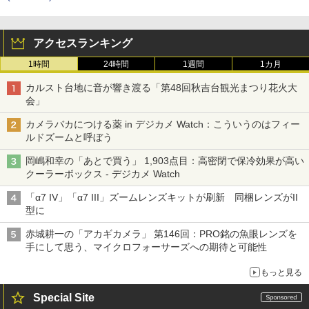
アクセスランキング
1時間
24時間
1週間
1カ月
カルスト台地に音が響き渡る「第48回秋吉台観光まつり花火大
会」
カメラバカにつける薬 in デジカメ Watch：こういうのはフィー
ルドズームと呼ぼう
岡嶋和幸の「あとで買う」 1,903点目：高密閉で保冷効果が高い
クーラーボックス - デジカメ Watch
「α7 IV」「α7 III」ズームレンズキットが刷新 同梱レンズがII
型に
赤城耕一の「アカギカメラ」 第146回：PRO銘の魚眼レンズを
手にして思う、マイクロフォーサーズへの期待と可能性
もっと見る
Special Site