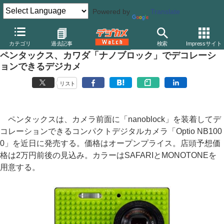
Powered by
Translate
デジカメ Watch
カメラ
レンズ一体型（コンパクト）カメラ
ペ
カテゴリ
過去記事
検索
Impressサイト
ペンタックス、カワダ「ナノブロック」でデコレーシ
ョンできるデジカメ
リスト
ペンタックスは、カメラ前面に「nanoblock」を装着してデ
コレーションできるコンパクトデジタルカメラ「Optio NB100
0」を近日に発売する。価格はオープンプライス。店頭予想価
格は2万円前後の見込み。カラーはSAFARIとMONOTONEを
用意する。