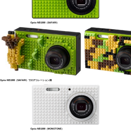
Optio NB1000（SAFARI）
Optio NB1000（SAFARI）でのデコレーション例
Optio NB1000（MONOTONE）