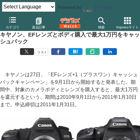
Powered by
Translate
デジカメ Watch
カメラ
一眼レフカメラ
キヤノン
カテゴリ
過去記事
検索
Impressサイト
キヤノン、EFレンズとボディ購入で最大1万円をキャッ
シュバック
リスト
キヤノンは27日、「EFレンズ+1（プラスワン）キャッシュ
バックキャンペーン」を9月1日から開始すると発表した。期
間中、対象のカメラボディとレンズを購入すると、最大1万円
を還元するという。期間は2010年9月1日から2011年1月10日
まで。申込締切は2011年1月31日。