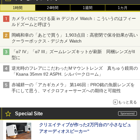
1時間
24時間
1週間
1カ月
カメラバカにつける薬 in デジカメ Watch：こういうのはフィー
ルドズームと呼ぼう
岡嶋和幸の「あとで買う」 1,903点目：高密閉で保冷効果が高い
クーラーボックス - デジカメ Watch
「α7 IV」「α7 III」ズームレンズキットが刷新 同梱レンズがII
型に
逆光時のフレアにこだわったMマウントレンズ 真ちゅう鏡筒の
「Ksana 35mm f/2 ASPH. シルバークローム」
赤城耕一の「アカギカメラ」 第146回：PRO銘の魚眼レンズを
手にして思う、マイクロフォーサーズへの期待と可能性
もっと見る
Special Site
クリエイティブが作った2万円台の“小さなピュ
アオーディオスピーカー”