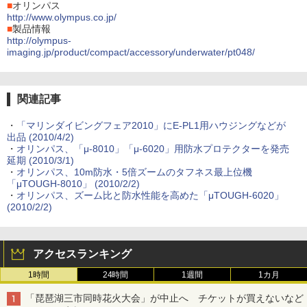
■
オリンパス
http://www.olympus.co.jp/
■
製品情報
http://olympus-
imaging.jp/product/compact/accessory/underwater/pt048/
関連記事
・
「マリンダイビングフェア2010」にE-PL1用ハウジングなどが
出品 (2010/4/2)
・
オリンパス、「μ-8010」「μ-6020」用防水プロテクターを発売
延期 (2010/3/1)
・
オリンパス、10m防水・5倍ズームのタフネス最上位機
「μTOUGH-8010」 (2010/2/2)
・
オリンパス、ズーム比と防水性能を高めた「μTOUGH-6020」
(2010/2/2)
アクセスランキング
1時間
24時間
1週間
1カ月
「琵琶湖三市同時花火大会」が中止へ チケットが買えないなど