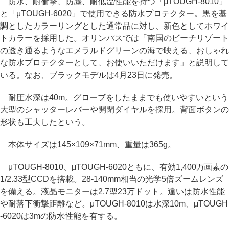
防水、耐衝撃、防塵、耐低温性能を持つ「μTOUGH-8010」
と「μTOUGH-6020」で使用できる防水プロテクター。黒を基
調としたカラーリングとした通常品に対し、新色としてホワイ
トカラーを採用した。オリンパスでは「南国のビーチリゾート
の透き通るようなエメラルドグリーンの海で映える、おしゃれ
な防水プロテクターとして、お使いいただけます」と説明して
いる。なお、ブラックモデルは4月23日に発売。
耐圧水深は40m。グローブをしたままでも使いやすいという
大型のシャッターレバーや開閉ダイヤルを採用。背面ボタンの
形状も工夫したという。
本体サイズは145×109×71mm、重量は365g。
μTOUGH-8010、μTOUGH-6020ともに、有効1,400万画素の
1/2.33型CCDを搭載。28-140mm相当の光学5倍ズームレンズ
を備える。液晶モニターは2.7型23万ドット。違いは防水性能
や耐落下衝撃距離など。μTOUGH-8010は水深10m、μTOUGH
-6020は3mの防水性能を有する。