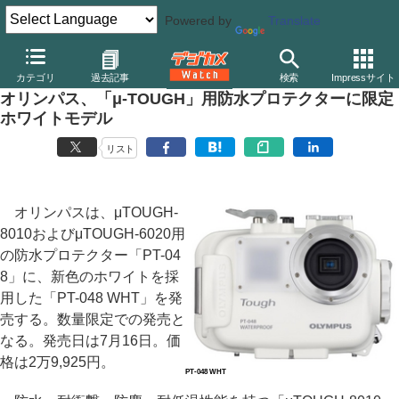
Powered by
Translate
デジカメ Watch
カメラ
レンズ一体型（コンパクト）カメラ
オ
カテゴリ
過去記事
検索
Impressサイト
オリンパス、「μ-TOUGH」用防水プロテクターに限定
ホワイトモデル
リスト
オリンパスは、μTOUGH-
8010およびμTOUGH-6020用
の防水プロテクター「PT-04
8」に、新色のホワイトを採
用した「PT-048 WHT」を発
売する。数量限定での発売と
なる。発売日は7月16日。価
格は2万9,925円。
PT-048 WHT