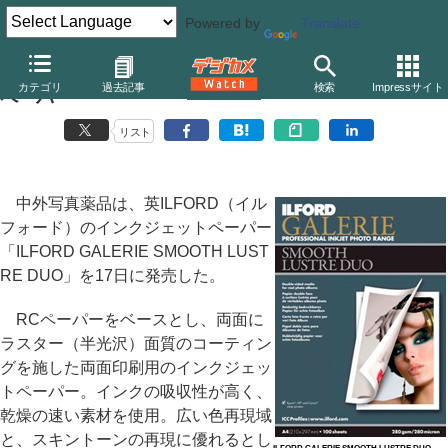
Powered by
Translate
イルフォード、半光沢の両面印刷対応インクジェット
カテゴリ
過去記事
検索
Impressサイト
ペーパー
リスト
中外写真薬品は、英ILFORD（イル
フォード）のインクジェットペーパー
「ILFORD GALERIE SMOOTH LUST
RE DUO」を17日に発売した。
RCペーパーをベースとし、両面に
ラスター（半光沢）面質のコーティン
グを施した両面印刷用のインクジェッ
トペーパー。インクの吸収性が高く、
乾燥の速い素材を使用。広い色再現域
と、スキントーンの再現に優れるとし