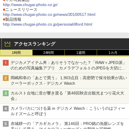
http://www.chugai-photo.co.jp/
■
ニュースリリース
http://www.chugai-photo.co.jp/news/20100517.html
■
製品情報
http://www.chugai-photo.co.jp/personal/ilford.html
アクセスランキング
1時間
24時間
1週間
1カ月
デジカメアイテム丼：ありそうでなかった？「RAW＋JPEG派」
のための写真編集アプリ カメラデフォルトのJPEGを大切にす
る「Filmator」
岡嶋和幸の「あとで買う」 1,903点目：高密閉で保冷効果が高い
クーラーボックス - デジカメ Watch
カルスト台地に音が響き渡る「第48回秋吉台観光まつり花火大
会」
カメラバカにつける薬 in デジカメ Watch：こういうのはフィー
ルドズームと呼ぼう
赤城耕一の「アカギカメラ」 第146回：PRO銘の魚眼レンズを