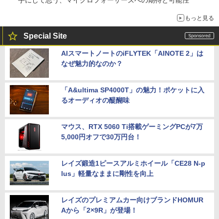
手にして思う、マイクロフォーサーズへの期待と可能性
もっと見る
Special Site
AIスマートノートのiFLYTEK「AINOTE 2」は
なぜ魅力的なのか？
「A&ultima SP4000T」の魅力！ポケットに入
るオーディオの醍醐味
マウス、RTX 5060 Ti搭載ゲーミングPCが7万
5,000円オフで30万円台！
レイズ鍛造1ピースアルミホイール「CE28 N-p
lus」軽量なままに剛性を向上
レイズのプレミアムカー向けブランドHOMUR
Aから「2×9R」が登場！