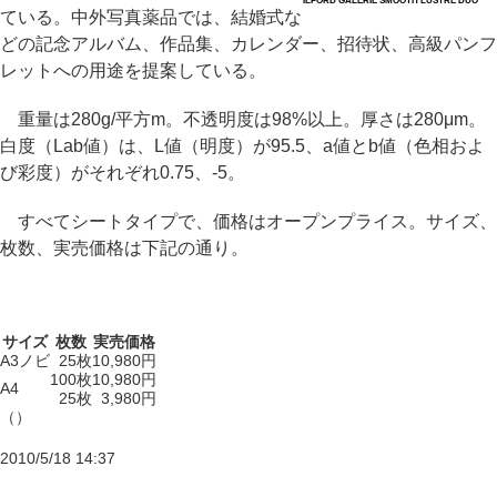
ILFORD GALERIE SMOOTH LUSTRE DUO
ている。中外写真薬品では、結婚式な
どの記念アルバム、作品集、カレンダー、招待状、高級パンフ
レットへの用途を提案している。
重量は280g/平方m。不透明度は98%以上。厚さは280μm。
白度（Lab値）は、L値（明度）が95.5、a値とb値（色相およ
び彩度）がそれぞれ0.75、-5。
すべてシートタイプで、価格はオープンプライス。サイズ、
枚数、実売価格は下記の通り。
サイズ
枚数
実売価格
A3ノビ
25枚
10,980円
100枚
10,980円
A4
25枚
3,980円
（）
2010/5/18 14:37