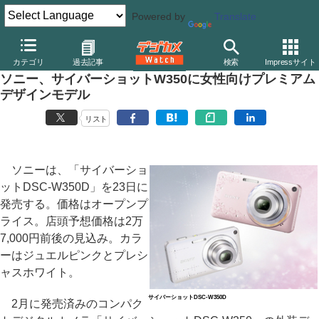
Powered by
Translate
デジカメ Watch
カメラ
レンズ一体型（コンパクト）カメラ
ソ
カテゴリ
過去記事
検索
Impressサイト
ソニー、サイバーショットW350に女性向けプレミアム
デザインモデル
リスト
ソニーは、「サイバーショ
ットDSC-W350D」を23日に
発売する。価格はオープンプ
ライス。店頭予想価格は2万
7,000円前後の見込み。カラ
ーはジュエルピンクとプレシ
ャスホワイト。
サイバーショットDSC-W350D
2月に発売済みのコンパク