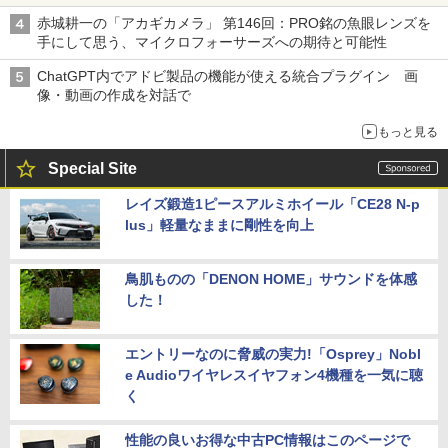
赤城耕一の「アカギカメラ」 第146回：PRO銘の魚眼レンズを
手にして思う、マイクロフォーサーズへの期待と可能性
ChatGPT内でアドビ製品の機能が使える統合プラグイン 画
像・動画の作成を対話で
もっと見る
Special Site
レイズ鍛造1ピースアルミホイール「CE28 N-p
lus」軽量なままに剛性を向上
鳥肌ものの「DENON HOME」サウンドを体感
した！
エントリーなのに脅威の実力!「Osprey」Nobl
e Audioワイヤレスイヤフォン4機種を一気に聴
く
性能の良いお得な中古PC情報はこのページで