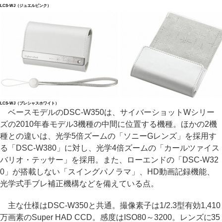
LCS-WJ（ジュエルピンク）
LCS-WJ（プレシャスホワイト）
ベースモデルのDSC-W350は、サイバーショットWシリー
ズの2010年春モデル3機種の中間に位置する機種。ほかの2機
種との違いは、光学5倍ズームの「ソニーGレンズ」を採用す
る「DSC-W380」に対し、光学4倍ズームの「カールツァイス
バリオ・テッサー」を採用。また、ローエンドの「DSC-W32
0」が搭載しない「スイングパノラマ」、HD動画記録機能、
光学式手ブレ補正機構などを備えている点。
主な仕様はDSC-W350と共通。撮像素子は1/2.3型有効1,410
万画素のSuper HAD CCD。感度はISO80～3200。レンズに35