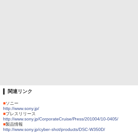
関連リンク
■
ソニー
http://www.sony.jp/
■
プレスリリース
http://www.sony.jp/CorporateCruise/Press/201004/10-0405/
■
製品情報
http://www.sony.jp/cyber-shot/products/DSC-W350D/