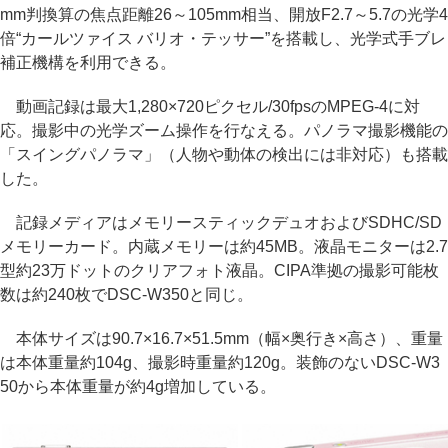
mm判換算の焦点距離26～105mm相当、開放F2.7～5.7の光学4
倍“カールツァイス バリオ・テッサー”を搭載し、光学式手ブレ
補正機構を利用できる。
動画記録は最大1,280×720ピクセル/30fpsのMPEG-4に対
応。撮影中の光学ズーム操作を行なえる。パノラマ撮影機能の
「スイングパノラマ」（人物や動体の検出には非対応）も搭載
した。
記録メディアはメモリースティックデュオおよびSDHC/SD
メモリーカード。内蔵メモリーは約45MB。液晶モニターは2.7
型約23万ドットのクリアフォト液晶。CIPA準拠の撮影可能枚
数は約240枚でDSC-W350と同じ。
本体サイズは90.7×16.7×51.5mm（幅×奥行き×高さ）、重量
は本体重量約104g、撮影時重量約120g。装飾のないDSC-W3
50から本体重量が約4g増加している。