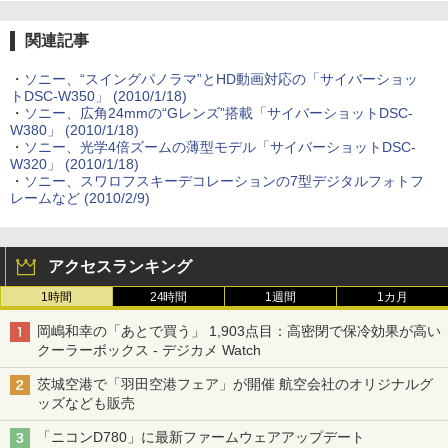
関連記事
・
ソニー、“スイングパノラマ”とHD動画対応の「サイバーショッ
トDSC-W350」 (2010/1/18)
・
ソニー、広角24mmの“Gレンズ”搭載「サイバーショットDSC-
W380」 (2010/1/18)
・
ソニー、光学4倍ズームの薄型モデル「サイバーショットDSC-
W320」 (2010/1/18)
・
ソニー、スワロフスキーデコレーションの7型デジタルフォトフ
レームなど (2010/2/9)
アクセスランキング
1時間
24時間
1週間
1カ月
岡嶋和幸の「あとで買う」 1,903点目：高密閉で保冷効果が高い
クーラーボックス - デジカメ Watch
茨城空港で「羽田空港フェア」が開催 航空会社のオリジナルグ
ッズなども販売
「ニコンD780」に最新ファームウェアアップデート