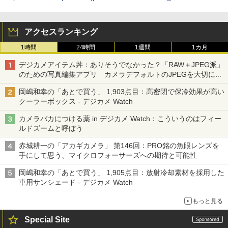
アクセスランキング
1時間
24時間
1週間
1カ月
デジカメアイテム丼：ありそうでなかった？「RAW＋JPEG派」
のための写真編集アプリ カメラデフォルトのJPEGを大切にす
る「Filmator」
岡嶋和幸の「あとで買う」 1,903点目：高密閉で保冷効果が高い
クーラーボックス - デジカメ Watch
カメラバカにつける薬 in デジカメ Watch：こういうのはフィー
ルドズームと呼ぼう
赤城耕一の「アカギカメラ」 第146回：PRO銘の魚眼レンズを
手にして思う、マイクロフォーサーズへの期待と可能性
岡嶋和幸の「あとで買う」 1,905点目：放射冷却素材を採用した
車用サンシェード - デジカメ Watch
もっと見る
Special Site