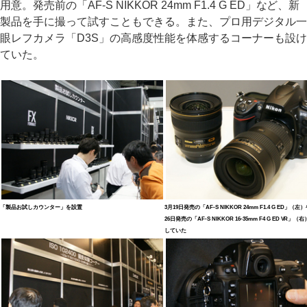
用意。発売前の「AF-S NIKKOR 24mm F1.4 G ED」など、新
製品を手に撮って試すこともできる。また、プロ用デジタル一
眼レフカメラ「D3S」の高感度性能を体感するコーナーも設け
ていた。
「製品お試しカウンター」を設置
3月19日発売の「AF-S NIKKOR 24mm F1.4 G ED」（左
26日発売の「AF-S NIKKOR 16-35mm F4 G ED VR」
していた