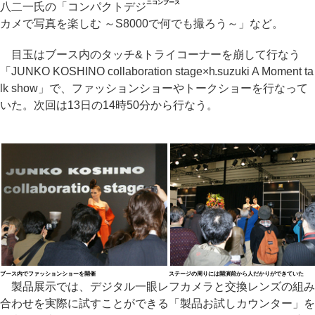
ニコンブース
八二一氏の「コンパクトデジ
カメで写真を楽しむ ～S8000で何でも撮ろう～」など。
目玉はブース内のタッチ&トライコーナーを崩して行なう
「JUNKO KOSHINO collaboration stage×h.suzuki A Moment ta
lk show」で、ファッションショーやトークショーを行なって
いた。次回は13日の14時50分から行なう。
ブース内でファッションショーを開催
ステージの周りには開演前から人だかりができていた
製品展示では、デジタル一眼レフカメラと交換レンズの組み
合わせを実際に試すことができる「製品お試しカウンター」を