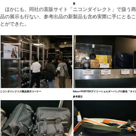
置
ほかにも、同社の直販サイト「ニコンダイレクト」で扱う商
品の展示も行ない、参考出品の新製品も含め実際に手にとるこ
とができた。
ニコンダイレクトの製品展示コーナー
Nikon×PORTERデイリーショルダーバッグの新色「ネイ
参考展示