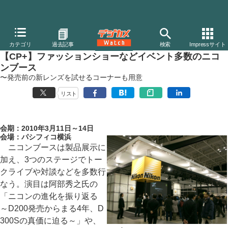
デジカメ Watch
カメラ
一眼レフカメラ
ニコン
カテゴリ
過去記事
検索
Impressサイト
【CP+】ファッションショーなどイベント多数のニコ
ンブース
〜発売前の新レンズを試せるコーナーも用意
リスト
会期：2010年3月11日～14日
会場：パシフィコ横浜
ニコンブースは製品展示に
加え、3つのステージでトー
クライブや対談などを多数行
なう。演目は阿部秀之氏の
「ニコンの進化を振り返る
～D200発売からまる4年、D
300Sの真価に迫る～」や、