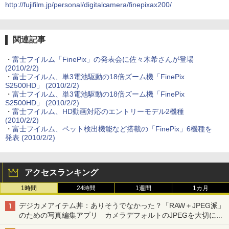
http://fujifilm.jp/personal/digitalcamera/finepixax200/
関連記事
・
富士フイルム「FinePix」の発表会に佐々木希さんが登場
(2010/2/2)
・
富士フイルム、単3電池駆動の18倍ズーム機「FinePix
S2500HD」 (2010/2/2)
・
富士フイルム、単3電池駆動の18倍ズーム機「FinePix
S2500HD」 (2010/2/2)
・
富士フイルム、HD動画対応のエントリーモデル2機種
(2010/2/2)
・
富士フイルム、ペット検出機能など搭載の「FinePix」6機種を
発表 (2010/2/2)
アクセスランキング
1時間
24時間
1週間
1カ月
デジカメアイテム丼：ありそうでなかった？「RAW＋JPEG派」
のための写真編集アプリ カメラデフォルトのJPEGを大切にす
る「Filmator」