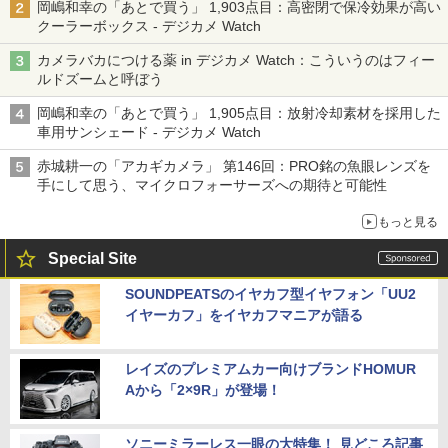
岡嶋和幸の「あとで買う」 1,903点目：高密閉で保冷効果が高い
クーラーボックス - デジカメ Watch
カメラバカにつける薬 in デジカメ Watch：こういうのはフィー
ルドズームと呼ぼう
岡嶋和幸の「あとで買う」 1,905点目：放射冷却素材を採用した
車用サンシェード - デジカメ Watch
赤城耕一の「アカギカメラ」 第146回：PRO銘の魚眼レンズを
手にして思う、マイクロフォーサーズへの期待と可能性
もっと見る
Special Site
SOUNDPEATSのイヤカフ型イヤフォン「UU2
イヤーカフ」をイヤカフマニアが語る
レイズのプレミアムカー向けブランドHOMUR
Aから「2×9R」が登場！
ソニーミラーレス一眼の大特集！ 見どころ記事