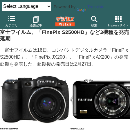
Powered by
Translate
デジカメ Watch
カメラ
レンズ一体型（コンパクト）カメラ
富
カテゴリ
過去記事
検索
Impressサイト
富士フイルム、「FinePix S2500HD」など3機種を発売
延期
富士フイルムは16日、コンパクトデジタルカメラ「FinePix
S2500HD」、「FinePix JX200」、「FinePix AX200」の発売
延期を発表した。延期後の発売日は2月27日。
FinePix S2500HD
FinePix JX200