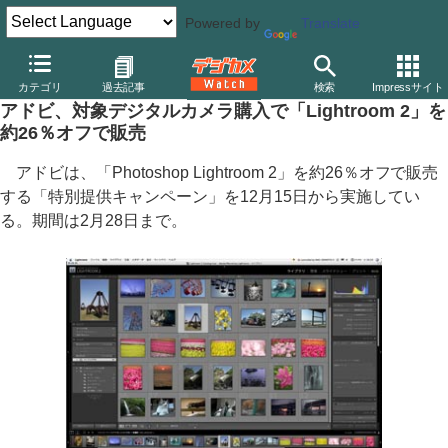
Powered by
Translate
デジカメ Watch
PC/モバイル関連
アプリ/ソフトウェア
アップ
カテゴリ
過去記事
検索
Impressサイト
アドビ、対象デジタルカメラ購入で「Lightroom 2」を
約26％オフで販売
アドビは、「Photoshop Lightroom 2」を約26％オフで販売
する「特別提供キャンペーン」を12月15日から実施してい
る。期間は2月28日まで。