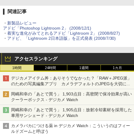
関連記事
・
新製品レビュー
アドビ「Photoshop Lightroom 2」 (2008/12/1)
・
着実な進化がみてとれるアドビ「Lightroom 2」 (2008/8/27)
・
アドビ、「Lightroom 2日本語版」を正式発表 (2008/7/30)
アクセスランキング
1時間
24時間
1週間
1カ月
デジカメアイテム丼：ありそうでなかった？「RAW＋JPEG派」
のための写真編集アプリ カメラデフォルトのJPEGを大切にす
る「Filmator」
岡嶋和幸の「あとで買う」 1,903点目：高密閉で保冷効果が高い
クーラーボックス - デジカメ Watch
岡嶋和幸の「あとで買う」 1,905点目：放射冷却素材を採用した
車用サンシェード - デジカメ Watch
カメラバカにつける薬 in デジカメ Watch：こういうのはフィー
ルドズームと呼ぼう