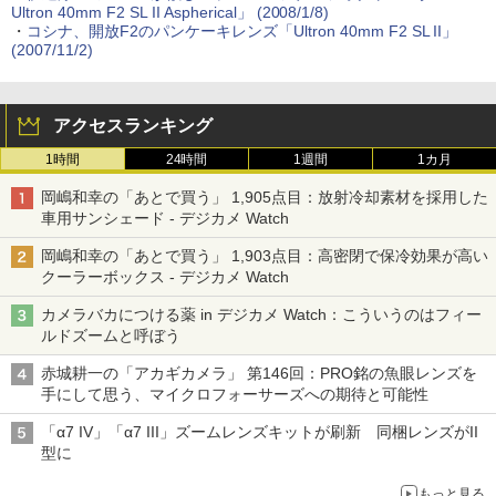
Ultron 40mm F2 SL II Aspherical」 (2008/1/8)
・
コシナ、開放F2のパンケーキレンズ「Ultron 40mm F2 SL II」
(2007/11/2)
アクセスランキング
1時間
24時間
1週間
1カ月
岡嶋和幸の「あとで買う」 1,905点目：放射冷却素材を採用した
車用サンシェード - デジカメ Watch
岡嶋和幸の「あとで買う」 1,903点目：高密閉で保冷効果が高い
クーラーボックス - デジカメ Watch
カメラバカにつける薬 in デジカメ Watch：こういうのはフィー
ルドズームと呼ぼう
赤城耕一の「アカギカメラ」 第146回：PRO銘の魚眼レンズを
手にして思う、マイクロフォーサーズへの期待と可能性
「α7 IV」「α7 III」ズームレンズキットが刷新 同梱レンズがII
型に
もっと見る