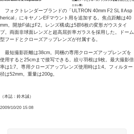
ULTRON 40mm F2 SL II Aspherical EF
付属のフードとクローズアップレンズを取り付けたところ
ニコン用）
フォクトレンダーブランドの「ULTRON 40mm F2 SL II Asp
herical」にキヤノンEFマウント用を追加する。焦点距離は40
mm。開放F値はF2。レンズ構成は5群6枚の変形ガウスタイ
プ。両面非球面レンズと超高屈折率ガラスを採用した。ドーム
型フードとクローズアップレンズが付属する。
最短撮影距離は38cm。同梱の専用クローズアップレンズを
使用すると25cmまで接写できる。絞り羽根は9枚。最大撮影倍
率は1:7。専用クローズアップレンズ使用時は1:4。フィルター
径は52mm。重量は200g。
（本誌：鈴木誠）
2009/10/20 15:08