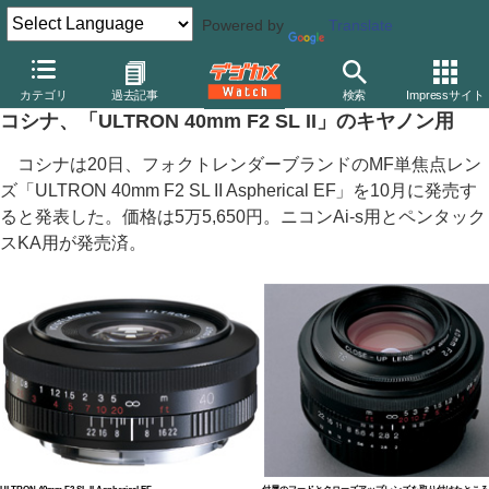
Powered by
Translate
デジカメ Watch
レンズ
交換レンズ
フォクトレンダー
カテゴリ
過去記事
検索
Impressサイト
コシナ、「ULTRON 40mm F2 SL II」のキヤノン用
コシナは20日、フォクトレンダーブランドのMF単焦点レン
ズ「ULTRON 40mm F2 SL II Aspherical EF」を10月に発売す
ると発表した。価格は5万5,650円。ニコンAi-s用とペンタック
スKA用が発売済。