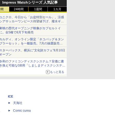
Impress Watchシリーズ 人気記事
時間
24時間
1週間
1カ月
ユニクロ、今日から「お盆特別セール」。涼感
シアサッカーワンピース待望値下げ、撥水ギア
ショーツは1990円に
東映の歴代オープニング映像がカプセルトイ
に。全5種で8月下旬発売
カルディ、オンライン限定「ネコバッグ＆タン
ブラーセット」を一般販売。7月の抽選販売の
当選無効分
スターバックス、横浜に“文化財カフェ”8月10日
オープン
令和のファミコンディスクシステム？安価に書
き換え可能なGB用「しましまディスクシステ
ム」
もっと見る
ICE
天海社
ス
Comic curea