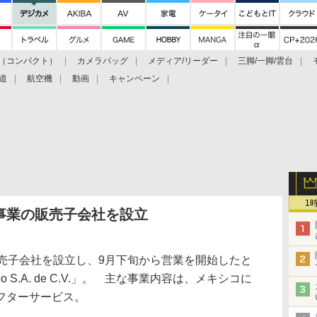
（コンパクト）
カメラバッグ
メディア/リーダー
三脚/一脚/雲台
道
航空機
動画
キャンペーン
1
事業の販売子会社を設立
売子会社を設立し、9月下旬から営業を開始したと
co S.A. de C.V.」。 主な事業内容は、メキシコに
フターサービス。