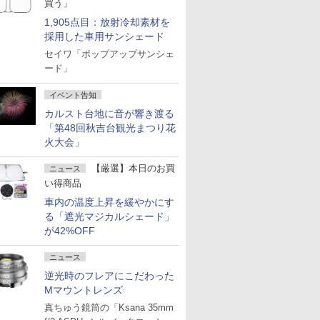
買う」
1,905点目：放射冷却素材を
採用した車用サンシェード
セイワ「ポップアップサンシェ
ード」
イベント告知
カルスト台地に音が響き渡る
「第48回秋吉台観光まつり花
火大会」
【厳選】本日のお買
ニュース
い得商品
車内の温度上昇を緩やかにす
る「遮光マジカルシェード」
が42%OFF
ニュース
逆光時のフレアにこだわった
Mマウントレンズ
真ちゅう鏡筒の「Ksana 35mm