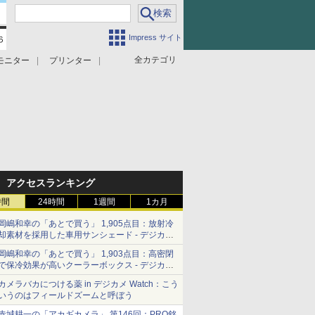
Impress サイト
全カテゴリ
モニター
プリンター
アクセスランキング
時間
24時間
1週間
1カ月
岡嶋和幸の「あとで買う」 1,905点目：放射冷
却素材を採用した車用サンシェード - デジカメ
Watch
岡嶋和幸の「あとで買う」 1,903点目：高密閉
で保冷効果が高いクーラーボックス - デジカメ
Watch
カメラバカにつける薬 in デジカメ Watch：こう
いうのはフィールドズームと呼ぼう
赤城耕一の「アカギカメラ」 第146回：PRO銘