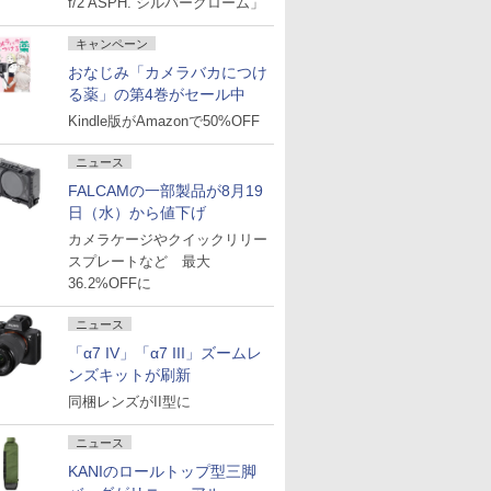
f/2 ASPH. シルバークローム」
キャンペーン
おなじみ「カメラバカにつけ
る薬」の第4巻がセール中
Kindle版がAmazonで50%OFF
ニュース
FALCAMの一部製品が8月19
日（水）から値下げ
カメラケージやクイックリリー
スプレートなど 最大
36.2%OFFに
ニュース
「α7 IV」「α7 III」ズームレ
ンズキットが刷新
同梱レンズがII型に
ニュース
KANIのロールトップ型三脚