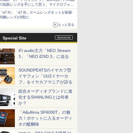
の魚眼レンズを手にして思う、マイクロフォー
サーズへの期待と可能性
「α7 IV」「α7 III」ズームレンズキットが刷新
同梱レンズがII型に
もっと見る
Special Site
iFi audio主力「NEO Stream
3」「NEO iDSD 3」に迫る
SOUNDPEATSのイヤカフ型
イヤフォン「UU2イヤーカ
フ」をイヤカフマニアが語る
総合オーディオブランドに進
化するSHANLINGとは何者
か？
「A&ultima SP4000T」の魅
力！ポケットに入るオーディ
オの醍醐味