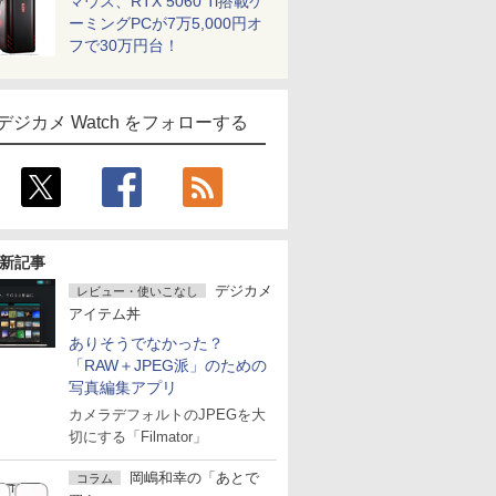
マウス、RTX 5060 Ti搭載ゲ
ーミングPCが7万5,000円オ
フで30万円台！
デジカメ Watch をフォローする
新記事
デジカメ
レビュー・使いこなし
アイテム丼
ありそうでなかった？
「RAW＋JPEG派」のための
写真編集アプリ
カメラデフォルトのJPEGを大
切にする「Filmator」
岡嶋和幸の「あとで
コラム