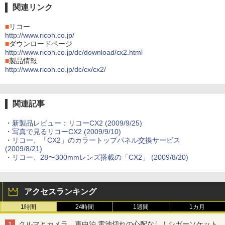
関連リンク
■
リコー
http://www.ricoh.co.jp/
■
ダウンロードページ
http://www.ricoh.co.jp/dc/download/cx2.html
■
製品情報
http://www.ricoh.co.jp/dc/cx/cx2/
関連記事
・
新製品レビュー：リコーCX2 (2009/9/25)
・
写真で見るリコーCX2 (2009/9/10)
・
リコー、「CX2」のカラートップパネル交換サービス
(2009/8/21)
・
リコー、28〜300mmレンズ搭載の「CX2」 (2009/8/20)
アクセスランキング
1時間
24時間
1週間
1カ月
クルマとカメラ、車中泊 電池切れの心配なし！シガーソケット