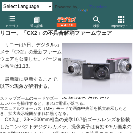
Powered by
Translate
デジカメ Watch
カメラ
レンズ一体型（コンパクト）カメラ
リ
カテゴリ
過去記事
検索
Impressサイト
リコー、「CX2」の不具合解消ファームウェア
リコーは5日、デジタルカ
メラ「CX2」の最新ファーム
ウェアを公開した。バージョ
ン番号は1.13。
最新版に更新することで、
以下の現象が解消する。
ステップズームのモードでズー
CX2。左からシルバー、ブラック、ツートン
ムレバーを操作すると、まれに電源が落ちる。
マニュアルフォーカス（MF）モードで画像中央部を拡大表示したと
き、拡大表示範囲がまれに黒くなる。
CX2は、28〜300mm相当の光学10.7倍ズームレンズを搭載
したコンパクトデジタルカメラ。撮像素子は有効929万画素の