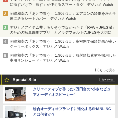
に挿すだけで「探す」が使えるスマートタグ - デジカメ Watch
岡嶋和幸の「あとで買う」 1,906点目：エアコンの冷風を座面全
体に送るシートカバー - デジカメ Watch
デジカメアイテム丼：ありそうでなかった？「RAW＋JPEG派」
のための写真編集アプリ カメラデフォルトのJPEGを大切にす
る「Filmator」
岡嶋和幸の「あとで買う」 1,903点目：高密閉で保冷効果が高い
クーラーボックス - デジカメ Watch
岡嶋和幸の「あとで買う」 1,905点目：放射冷却素材を採用した
車用サンシェード - デジカメ Watch
もっと見る
Special Site
クリエイティブが作った2万円台の“小さなピュ
アオーディオスピーカー”
総合オーディオブランドに進化するSHANLING
とは何者か？