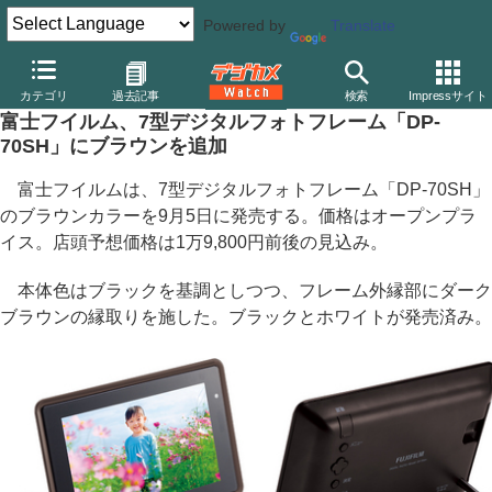
Powered by
Translate
デジカメ Watch
その他
カテゴリ
過去記事
検索
Impressサイト
富士フイルム、7型デジタルフォトフレーム「DP-
70SH」にブラウンを追加
富士フイルムは、7型デジタルフォトフレーム「DP-70SH」
のブラウンカラーを9月5日に発売する。価格はオープンプラ
イス。店頭予想価格は1万9,800円前後の見込み。
本体色はブラックを基調としつつ、フレーム外縁部にダーク
ブラウンの縁取りを施した。ブラックとホワイトが発売済み。