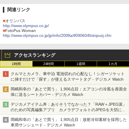
関連リンク
■
オリンパス
http://www.olympus.co.jp/
■
FotoPus Woman
http://www.olympus.co.jp/jp/info/2009a/if090604fotopusj.cfm
アクセスランキング
1時間
24時間
1週間
1カ月
クルマとカメラ、車中泊 電池切れの心配なし！シガーソケット
に挿すだけで「探す」が使えるスマートタグ - デジカメ Watch
岡嶋和幸の「あとで買う」 1,906点目：エアコンの冷風を座面全
体に送るシートカバー - デジカメ Watch
デジカメアイテム丼：ありそうでなかった？「RAW＋JPEG派」
のための写真編集アプリ カメラデフォルトのJPEGを大切にす
る「Filmator」
岡嶋和幸の「あとで買う」 1,905点目：放射冷却素材を採用した
車用サンシェード - デジカメ Watch