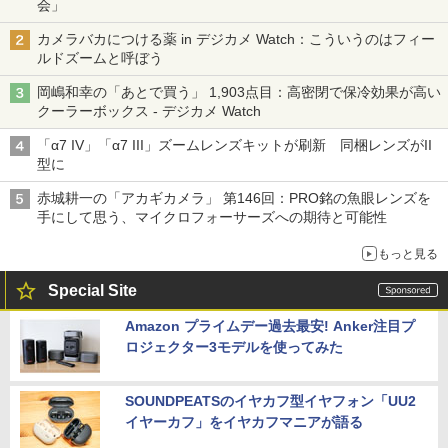
会」
カメラバカにつける薬 in デジカメ Watch：こういうのはフィー
ルドズームと呼ぼう
岡嶋和幸の「あとで買う」 1,903点目：高密閉で保冷効果が高い
クーラーボックス - デジカメ Watch
「α7 IV」「α7 III」ズームレンズキットが刷新 同梱レンズがII
型に
赤城耕一の「アカギカメラ」 第146回：PRO銘の魚眼レンズを
手にして思う、マイクロフォーサーズへの期待と可能性
もっと見る
Special Site
Amazon プライムデー過去最安! Anker注目プ
ロジェクター3モデルを使ってみた
SOUNDPEATSのイヤカフ型イヤフォン「UU2
イヤーカフ」をイヤカフマニアが語る