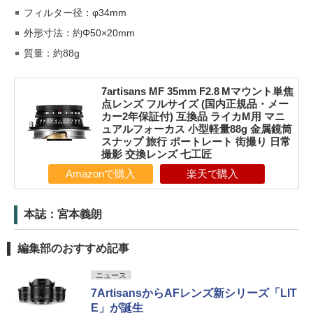
フィルター径：φ34mm
外形寸法：約Φ50×20mm
質量：約88g
7artisans MF 35mm F2.8 Mマウント単焦
点レンズ フルサイズ (国内正規品・メー
カー2年保証付) 互換品 ライカM用 マニ
ュアルフォーカス 小型軽量88g 金属鏡筒
スナップ 旅行 ポートレート 街撮り 日常
撮影 交換レンズ 七工匠
Amazonで購入
楽天で購入
本誌：宮本義朗
編集部のおすすめ記事
ニュース
7ArtisansからAFレンズ新シリーズ「LIT
E」が誕生