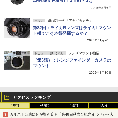
Artisans 35mm F1.4 II APS-C」
2025年8月6日
赤城耕一の「アカギカメラ」
コラム
第82回：ライカRレンズはライカLマウン
ト機でこそ本領発揮するか？
2023年11月20日
レンズマウント物語
レビュー・使いこなし
（第5話）：レンジファインダーカメラの
マウント
2012年8月30日
アクセスランキング
1時間
24時間
1週間
1カ月
カルスト台地に音が響き渡る「第48回秋吉台観光まつり花火大