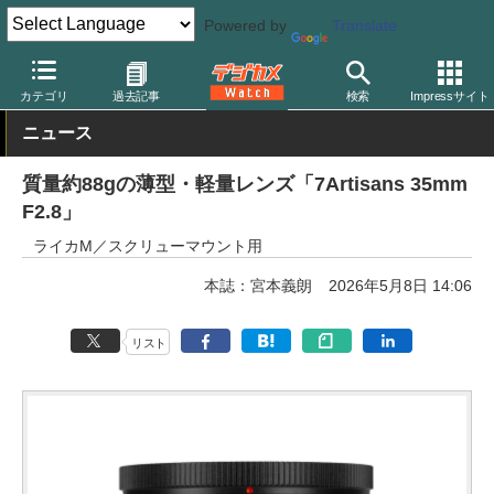
Powered by
Translate
デジカメ Watch
レンズ
交換レンズ
カテゴリ
過去記事
検索
Impressサイト
ニュース
質量約88gの薄型・軽量レンズ「7Artisans 35mm
F2.8」
ライカM／スクリューマウント用
本誌：宮本義朗
2026年5月8日 14:06
リスト