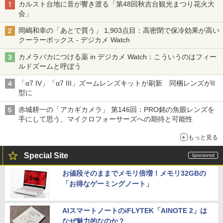
カルスト台地に音が響き渡る「第48回秋吉台観光まつり花火大
会」
岡嶋和幸の「あとで買う」 1,903点目：高密閉で保冷効果が高い
クーラーボックス - デジカメ Watch
カメラバカにつける薬 in デジカメ Watch：こういうのはフィー
ルドズームと呼ぼう
「α7 IV」「α7 III」ズームレンズキットが刷新 同梱レンズがII
型に
赤城耕一の「アカギカメラ」 第146回：PRO銘の魚眼レンズを
手にして思う、マイクロフォーサーズへの期待と可能性
もっと見る
Special Site
お値段そのままでメモリ倍増！メモリ32GBの
「お得なゲーミングノート」
AIスマートノートのiFLYTEK「AINOTE 2」は
なぜ魅力的なのか？