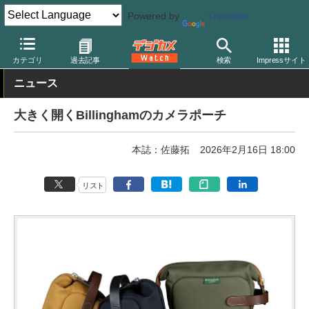
Powered by
Translate
デジカメ Watch
撮影用品
カメラバッグ
カテゴリ
過去記事
検索
Impressサイト
ニュース
大きく開くBillinghamのカメラポーチ
本誌：佐藤拓
2026年2月16日 18:00
リスト