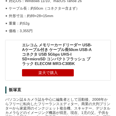
対応OS：Windows 11/10、macOS Tahoe 26
ケーブル長：約50cm（コネクター含まず）
外形寸法：約89×28×15mm
重量：約52g
価格：3,355円
エレコム メモリーカードリーダー USB-
Aケーブル付き ケーブル長50cm USB-A
コネクタ USB 5Gbps UHS-I
SD+microSD コンパクトフラッシュ ブ
ラック ELECOM MR3-C30BK
飯塚直
パソコン誌＆カメラ誌を中心に編集者として活動後、2008年か
らフリーに転向したフリーランスエディター。商業の大判プリン
ターから家庭用のインクジェット複合機、スキャナー、デジタル
カメラなどのイメージング機器が得意。現在、1児の父。子供を