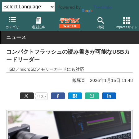
Powered by
Translate
デジカメ Watch
撮影用品
記録メディア/カードリーダー
カテゴリ
過去記事
検索
Impressサイト
ニュース
コンパクトフラッシュの読み書きが可能なUSBカ
ードリーダー
SD／microSDメモリーカードにも対応
飯塚直
2026年1月15日 11:48
リスト