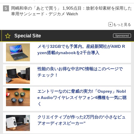
岡嶋和幸の「あとで買う」 1,905点目：放射冷却素材を採用した
車用サンシェード - デジカメ Watch
もっと見る
Special Site
メモリ32GBでも予算内。産経新聞社がAMD R
yzen搭載dynabookを2千台導入
性能の良いお得な中古PC情報はこのページで
チェック！
エントリーなのに脅威の実力!「Osprey」Nobl
e Audioワイヤレスイヤフォン4機種を一気に聴
く
クリエイティブが作った2万円台の“小さなピュ
アオーディオスピーカー”