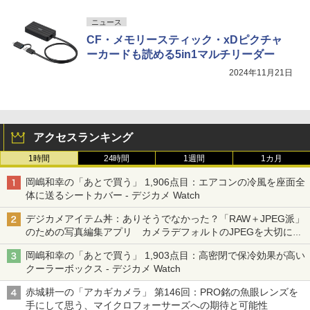
ニュース
CF・メモリースティック・xDピクチャ
ーカードも読める5in1マルチリーダー
2024年11月21日
アクセスランキング
1時間
24時間
1週間
1カ月
岡嶋和幸の「あとで買う」 1,906点目：エアコンの冷風を座面全
体に送るシートカバー - デジカメ Watch
デジカメアイテム丼：ありそうでなかった？「RAW＋JPEG派」
のための写真編集アプリ カメラデフォルトのJPEGを大切にす
る「Filmator」
岡嶋和幸の「あとで買う」 1,903点目：高密閉で保冷効果が高い
クーラーボックス - デジカメ Watch
赤城耕一の「アカギカメラ」 第146回：PRO銘の魚眼レンズを
手にして思う、マイクロフォーサーズへの期待と可能性