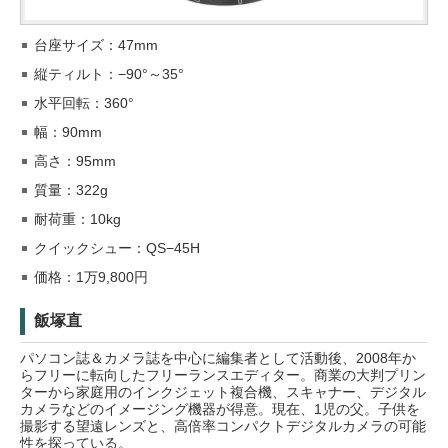
台座サイズ：47mm
縦ティルト：−90°～35°
水平回転：360°
幅：90mm
高さ：95mm
質量：322g
耐荷重：10kg
クイックシュー：QS−45H
価格：1万9,800円
飯塚直
パソコン誌＆カメラ誌を中心に編集者として活動後、2008年か
らフリーに転向したフリーランスエディター。商業の大判プリン
ターから家庭用のインクジェット複合機、スキャナー、デジタル
カメラなどのイメージング機器が得意。現在、1児の父。子供を
撮影する望遠レンズと、高倍率コンパクトデジタルカメラの可能
性を探っている。