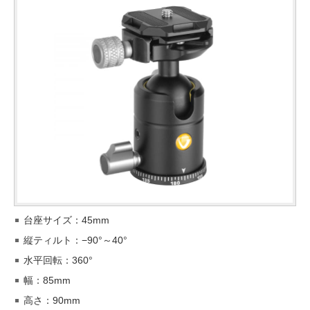
台座サイズ：45mm
縦ティルト：−90°～40°
水平回転：360°
幅：85mm
高さ：90mm