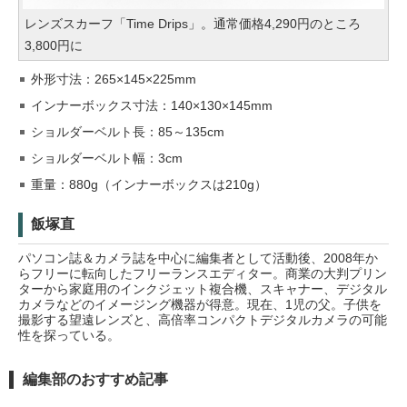
レンズスカーフ「Time Drips」。通常価格4,290円のところ
3,800円に
外形寸法：265×145×225mm
インナーボックス寸法：140×130×145mm
ショルダーベルト長：85～135cm
ショルダーベルト幅：3cm
重量：880g（インナーボックスは210g）
飯塚直
パソコン誌＆カメラ誌を中心に編集者として活動後、2008年か
らフリーに転向したフリーランスエディター。商業の大判プリン
ターから家庭用のインクジェット複合機、スキャナー、デジタル
カメラなどのイメージング機器が得意。現在、1児の父。子供を
撮影する望遠レンズと、高倍率コンパクトデジタルカメラの可能
性を探っている。
編集部のおすすめ記事