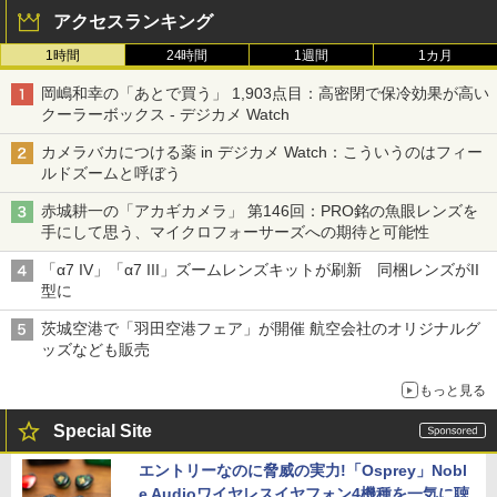
アクセスランキング
1時間
24時間
1週間
1カ月
岡嶋和幸の「あとで買う」 1,903点目：高密閉で保冷効果が高い
クーラーボックス - デジカメ Watch
カメラバカにつける薬 in デジカメ Watch：こういうのはフィー
ルドズームと呼ぼう
赤城耕一の「アカギカメラ」 第146回：PRO銘の魚眼レンズを
手にして思う、マイクロフォーサーズへの期待と可能性
「α7 IV」「α7 III」ズームレンズキットが刷新 同梱レンズがII
型に
茨城空港で「羽田空港フェア」が開催 航空会社のオリジナルグ
ッズなども販売
もっと見る
Special Site
エントリーなのに脅威の実力!「Osprey」Nobl
e Audioワイヤレスイヤフォン4機種を一気に聴