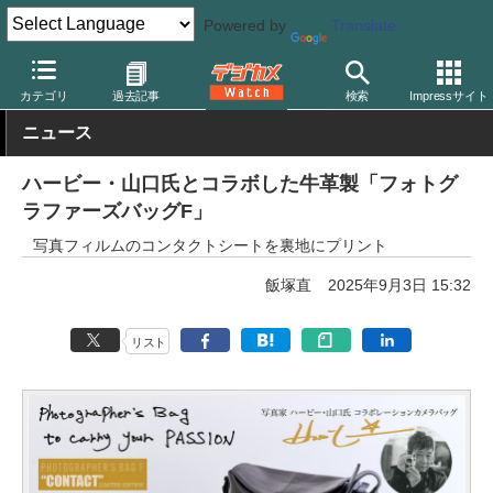
Powered by
Translate
デジカメ Watch
撮影用品
カメラバッグ
カテゴリ
過去記事
検索
Impressサイト
ニュース
ハービー・山口氏とコラボした牛革製「フォトグ
ラファーズバッグF」
写真フィルムのコンタクトシートを裏地にプリント
飯塚直
2025年9月3日 15:32
リスト