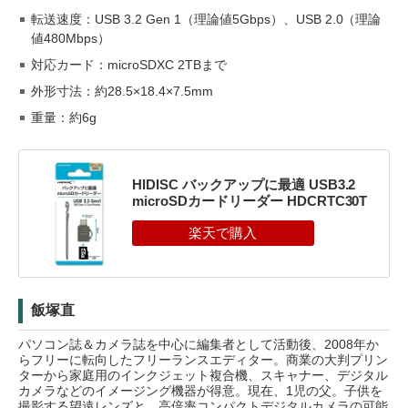
転送速度：USB 3.2 Gen 1（理論値5Gbps）、USB 2.0（理論
値480Mbps）
対応カード：microSDXC 2TBまで
外形寸法：約28.5×18.4×7.5mm
重量：約6g
HIDISC バックアップに最適 USB3.2
microSDカードリーダー HDCRTC30T
飯塚直
パソコン誌＆カメラ誌を中心に編集者として活動後、2008年か
らフリーに転向したフリーランスエディター。商業の大判プリン
ターから家庭用のインクジェット複合機、スキャナー、デジタル
カメラなどのイメージング機器が得意。現在、1児の父。子供を
撮影する望遠レンズと、高倍率コンパクトデジタルカメラの可能