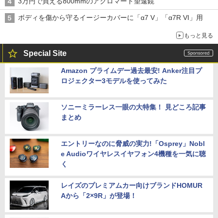
3万円で買える800mmのアクロマート望遠鏡
ボディを傷から守るイージーカバーに「α7 V」「α7R VI」用
もっと見る
Special Site
Amazon プライムデー過去最安! Anker注目プ
ロジェクター3モデルを使ってみた
ソニーミラーレス一眼の大特集！ 見どころ記事
まとめ
エントリーなのに脅威の実力!「Osprey」Nobl
e Audioワイヤレスイヤフォン4機種を一気に聴
く
レイズのプレミアムカー向けブランドHOMUR
Aから「2×9R」が登場！