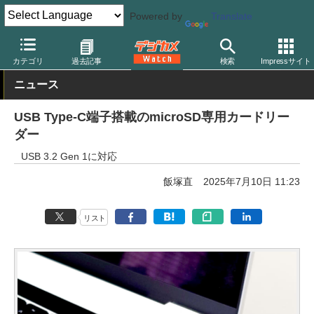
Powered by
Translate
デジカメ Watch
撮影用品
記録メディア/カードリーダー
カテゴリ
過去記事
検索
Impressサイト
ニュース
USB Type-C端子搭載のmicroSD専用カードリー
ダー
USB 3.2 Gen 1に対応
飯塚直
2025年7月10日 11:23
リスト