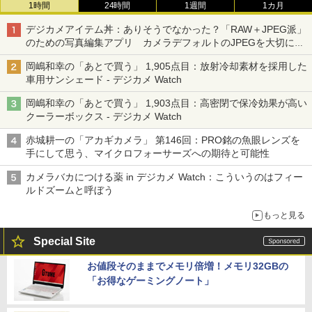
1時間
24時間
1週間
1カ月
デジカメアイテム丼：ありそうでなかった？「RAW＋JPEG派」
のための写真編集アプリ カメラデフォルトのJPEGを大切にす
る「Filmator」
岡嶋和幸の「あとで買う」 1,905点目：放射冷却素材を採用した
車用サンシェード - デジカメ Watch
岡嶋和幸の「あとで買う」 1,903点目：高密閉で保冷効果が高い
クーラーボックス - デジカメ Watch
赤城耕一の「アカギカメラ」 第146回：PRO銘の魚眼レンズを
手にして思う、マイクロフォーサーズへの期待と可能性
カメラバカにつける薬 in デジカメ Watch：こういうのはフィー
ルドズームと呼ぼう
もっと見る
Special Site
お値段そのままでメモリ倍増！メモリ32GBの
「お得なゲーミングノート」