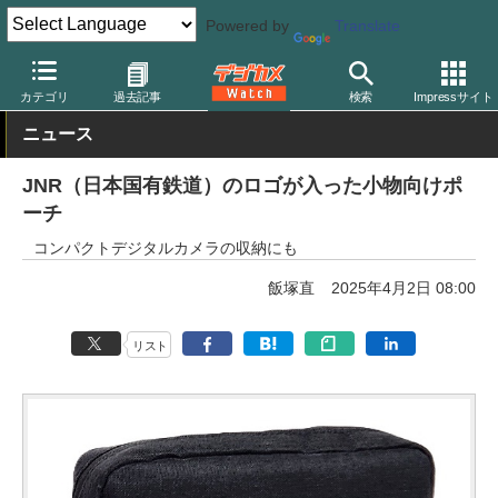
Powered by
Translate
デジカメ Watch
撮影用品
カメラバッグ
カテゴリ
過去記事
検索
Impressサイト
ニュース
JNR（日本国有鉄道）のロゴが入った小物向けポ
ーチ
コンパクトデジタルカメラの収納にも
飯塚直
2025年4月2日 08:00
リスト