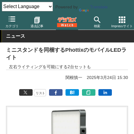
Powered by
Translate
デジカメ Watch
撮影用品
LEDライト
カテゴリ
過去記事
検索
Impressサイト
ニュース
ミニスタンドを同梱するPhottixのモバイルLEDラ
イト
左右ライティングを可能にする2台セットも
関根慎一
2025年3月24日 15:30
リスト