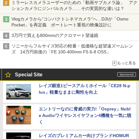
ミラーレスカメラユーザーのための「動画サブカメラ論」 アク
ションカメラにジンバルカメラ……その実質的な違いは？
Vlogカメラから“コンパクトシネマカメラ”へ…DJIが「Osmo
Pocket」を再定義 ポートレート重視の映像設計に
3万円で買える800mmのアクロマート望遠鏡
ソニーからフルサイズ対応の軽量・低価格な超望遠ズームレン
ズ 14万円前後の「FE 100-400mm F5.6-8 OSS」
もっと見る
Special Site
レイズ鍛造1ピースアルミホイール「CE28 N-p
lus」軽量なままに剛性を向上
エントリーなのに脅威の実力!「Osprey」Nobl
e Audioワイヤレスイヤフォン4機種を一気に聴
く
レイズのプレミアムカー向けブランドHOMUR