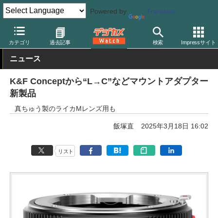
Powered by
Translate
デジカメ Watch
レンズ
マウントアダプター
カテゴリ
過去記事
検索
Impressサイト
ニュース
K&F Conceptから“L→C”などマウントアダプター
新製品
真ちゅう製のライカMレンズ用も
飯塚直
2025年3月18日 16:02
リスト