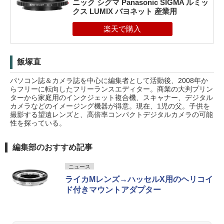
ニック シグマ Panasonic SIGMA ルミッ
クス LUMIX バヨネット 産業用
飯塚直
パソコン誌＆カメラ誌を中心に編集者として活動後、2008年か
らフリーに転向したフリーランスエディター。商業の大判プリン
ターから家庭用のインクジェット複合機、スキャナー、デジタル
カメラなどのイメージング機器が得意。現在、1児の父。子供を
撮影する望遠レンズと、高倍率コンパクトデジタルカメラの可能
性を探っている。
編集部のおすすめ記事
ニュース
ライカMレンズ→ハッセルX用のヘリコイ
ド付きマウントアダプター