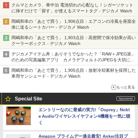
クルマとカメラ、車中泊 電池切れの心配なし！シガーソケット
に挿すだけで「探す」が使えるスマートタグ - デジカメ Watch
岡嶋和幸の「あとで買う」 1,906点目：エアコンの冷風を座面全
体に送るシートカバー - デジカメ Watch
岡嶋和幸の「あとで買う」 1,903点目：高密閉で保冷効果が高い
クーラーボックス - デジカメ Watch
デジカメアイテム丼：ありそうでなかった？「RAW＋JPEG派」
のための写真編集アプリ カメラデフォルトのJPEGを大切にす
る「Filmator」
岡嶋和幸の「あとで買う」 1,905点目：放射冷却素材を採用した
車用サンシェード - デジカメ Watch
もっと見る
Special Site
エントリーなのに脅威の実力!「Osprey」Nobl
e Audioワイヤレスイヤフォン4機種を一気に聴
く
Amazon プライムデー過去最安! Anker注目プ