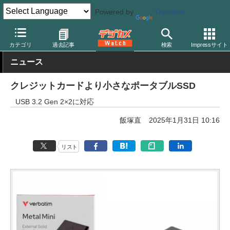
Powered by
Translate
デジカメ Watch
PC/モバイル関連
HDD/NAS
カテゴリ
過去記事
検索
Impressサイト
ニュース
クレジットカードより小さなポータブルSSD
USB 3.2 Gen 2×2に対応
飯塚直
2025年1月31日 10:16
リスト