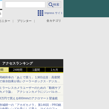
Impress サイト
全カテゴリ
モニター
プリンター
アクセスランキング
時間
24時間
1週間
1カ月
岡嶋和幸の「あとで買う」 1,903点目：高密閉
で保冷効果が高いクーラーボックス - デジカメ
Watch
ミラーレスカメラユーザーのための「動画サブ
カメラ論」 アクションカメラにジンバルカメ
ラ……その実質的な違いは？
3万円で買える800mmのアクロマート望遠鏡
赤城耕一の「アカギカメラ」 第146回：PRO銘
の魚眼レンズを手にして思う、マイクロフォー