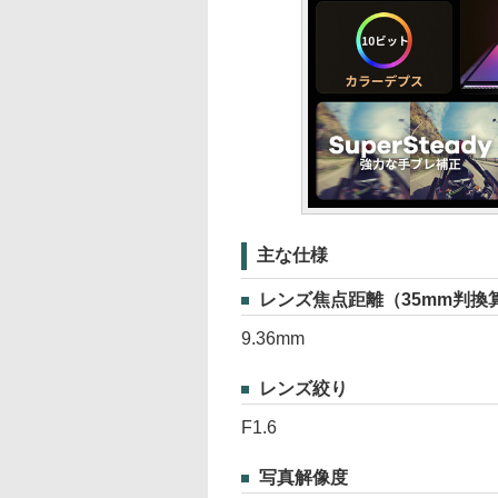
主な仕様
レンズ焦点距離（35mm判換
9.36mm
レンズ絞り
F1.6
写真解像度