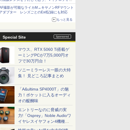
サーズへの期待と可能性
AF撮影が可能なライカM→キヤノンRFマウント
アダプター レンズごとのExif記録にも対応
もっと見る
Special Site
マウス、RTX 5060 Ti搭載ゲ
ーミングPCが7万5,000円オ
フで30万円台！
ソニーミラーレス一眼の大特
集！ 見どころ記事まとめ
「A&ultima SP4000T」の魅
力！ポケットに入るオーディ
オの醍醐味
エントリーなのに脅威の実
力!「Osprey」Noble Audioワ
イヤレスイヤフォン4機種を
一気に聴く