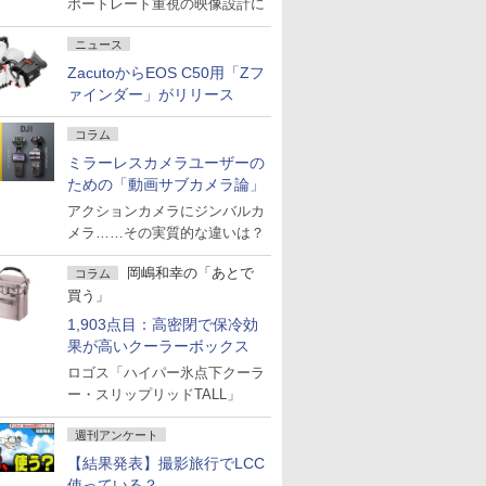
ポートレート重視の映像設計に
ニュース
ZacutoからEOS C50用「Zフ
ァインダー」がリリース
コラム
ミラーレスカメラユーザーの
ための「動画サブカメラ論」
アクションカメラにジンバルカ
メラ……その実質的な違いは？
岡嶋和幸の「あとで
コラム
買う」
1,903点目：高密閉で保冷効
果が高いクーラーボックス
ロゴス「ハイパー氷点下クーラ
ー・スリップリッドTALL」
週刊アンケート
【結果発表】撮影旅行でLCC
使っている？