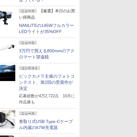
【厳選】本日のお買
ニュース
い得商品
NANLITEの145Wフルカラー
LEDライトが35%OFF
ニュース
3万円で買える800mmのアク
ロマート望遠鏡
コンテスト
ビックカメラ主催のフォトコ
ンテスト、第2回の受賞作が
決定
応募総数が4万2,722点 10月に
作品展も
ニュース
巻取り式USB Type-Cケーブ
ル内蔵の67W充電器