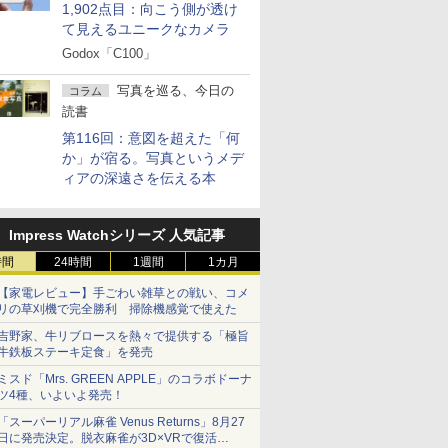
1,902点目：向こう側が透け
て見えるユニークなカメラ
Godox「C100」
写真を巡る、今日の
コラム
読書
第116回：意図を超えた「何
か」が宿る。写真というメデ
ィアの深遠さを伝える本
Impress Watchシリーズ 人気記事
時間
24時間
1週間
1カ月
【家電レビュー】手ごわい雑草との戦い、コメ
リの草刈機で完全勝利 掃除機感覚で使えた
吉野家、牛リブロースを熱々で提供する「極旨
牛鉄板ステーキ定食」を発売
ミスド「Mrs. GREEN APPLE」のコラボドーナ
ツ4種、いよいよ発売！
「スーパーリアル麻雀 Venus Returns」8月27
日に発売決定。脱衣麻雀が3D×VRで復活