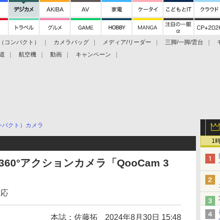
（コンパクト）
カメラバッグ
メディア/リーダー
三脚/一脚/雲台
道
航空機
動画
キャンペーン
ンパクト）カメラ
1
360°アクションカメラ「QooCam 3
対応
本誌：佐藤拓
2024年8月30日 15:48