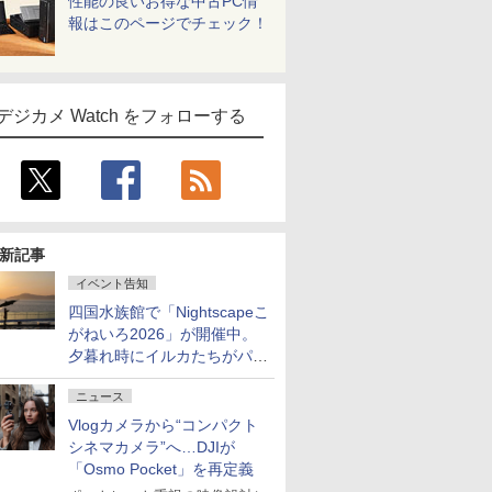
性能の良いお得な中古PC情
報はこのページでチェック！
デジカメ Watch をフォローする
新記事
イベント告知
四国水族館で「Nightscapeこ
がねいろ2026」が開催中。
夕暮れ時にイルカたちがパフ
ォーマンスを繰り広げる
ニュース
Vlogカメラから“コンパクト
シネマカメラ”へ…DJIが
「Osmo Pocket」を再定義