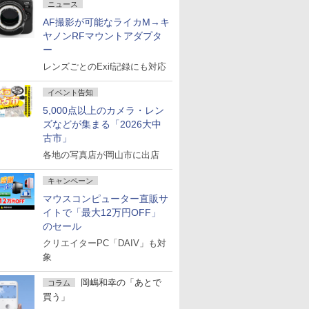
ニュース
AF撮影が可能なライカM→キ
ヤノンRFマウントアダプタ
ー
レンズごとのExif記録にも対応
イベント告知
5,000点以上のカメラ・レン
ズなどが集まる「2026大中
古市」
各地の写真店が岡山市に出店
キャンペーン
マウスコンピューター直販サ
イトで「最大12万円OFF」
のセール
クリエイターPC「DAIV」も対
象
岡嶋和幸の「あとで
コラム
買う」