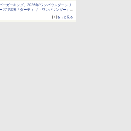
発売から2週間は20%オフになるセールが実施
バーガーキング、2026年“ワンパウンダーシリ
ーズ”第3弾「ダーティ ザ・ワンパウンダー」を
8月7日発売
もっと見る
「特製ガーリックマヨソース」を使用した超大
型チーズバーガー