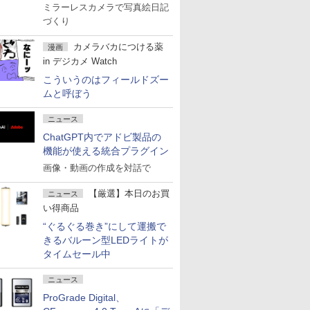
ミラーレスカメラで写真絵日記
づくり
カメラバカにつける薬
漫画
in デジカメ Watch
こういうのはフィールドズー
ムと呼ぼう
ニュース
ChatGPT内でアドビ製品の
機能が使える統合プラグイン
画像・動画の作成を対話で
【厳選】本日のお買
ニュース
い得商品
“ぐるぐる巻き”にして運搬で
きるバルーン型LEDライトが
タイムセール中
ニュース
ProGrade Digital、