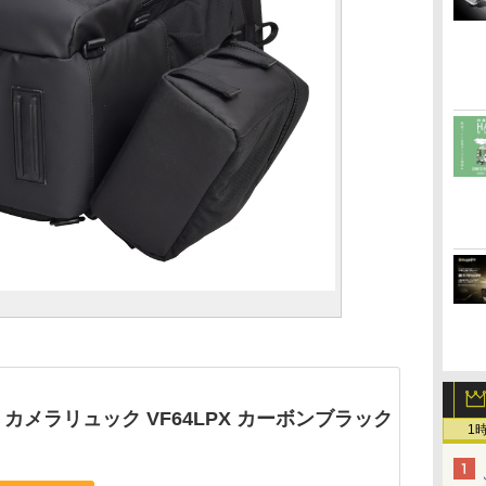
.64] カメラリュック VF64LPX カーボンブラック
1