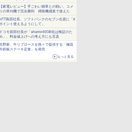
【家電レビュー】手ごわい雑草との戦い、コメ
リの草刈機で完全勝利 掃除機感覚で使えた
NTT島田社長、ソフトバンクのセブン出資に「d
ポイント使えるようにして」
ドコモ前田社長が「ahamo40GB化は検証のた
め」、料金値上げへの考え方にも言及
吉野家、牛リブロースを熱々で提供する「極旨
牛鉄板ステーキ定食」を発売
もっと見る