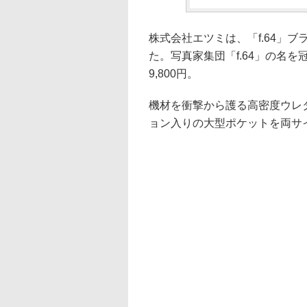
株式会社エツミは、「f.64」ブ
た。写真家集団「f.64」の名
9,800円。
機材を衝撃から護る高密度ウレ
ョン入りの大型ポケットを両サ