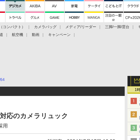
（コンパクト）
カメラバッグ
メディア/リーダー
三脚/一脚/雲台
道
航空機
動画
キャンペーン
f64
1
ンズ対応のカメラリュック
採用