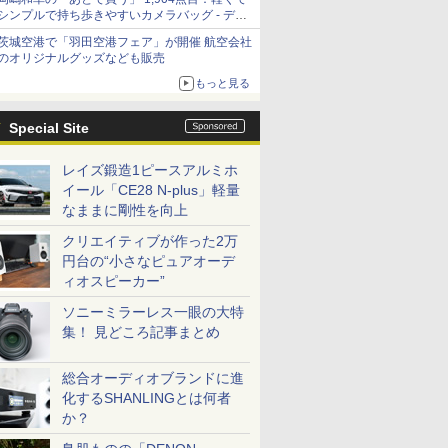
シンプルで持ち歩きやすいカメラバッグ - デジ
カメ Watch
茨城空港で「羽田空港フェア」が開催 航空会社
のオリジナルグッズなども販売
もっと見る
Special Site
レイズ鍛造1ピースアルミホ
イール「CE28 N-plus」軽量
なままに剛性を向上
クリエイティブが作った2万
円台の“小さなピュアオーデ
ィオスピーカー”
ソニーミラーレス一眼の大特
集！ 見どころ記事まとめ
総合オーディオブランドに進
化するSHANLINGとは何者
か？