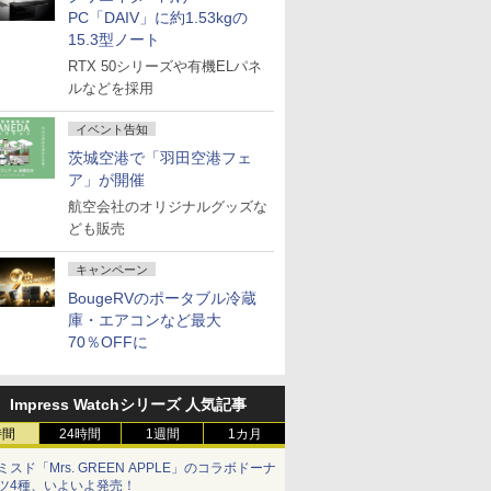
PC「DAIV」に約1.53kgの
15.3型ノート
RTX 50シリーズや有機ELパネ
ルなどを採用
イベント告知
茨城空港で「羽田空港フェ
ア」が開催
航空会社のオリジナルグッズな
ども販売
キャンペーン
BougeRVのポータブル冷蔵
庫・エアコンなど最大
70％OFFに
Impress Watchシリーズ 人気記事
時間
24時間
1週間
1カ月
ミスド「Mrs. GREEN APPLE」のコラボドーナ
ツ4種、いよいよ発売！