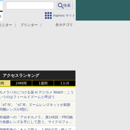
Impress サイト
全カテゴリ
モニター
プリンター
アクセスランキング
時間
24時間
1週間
1カ月
カメラバカにつける薬 in デジカメ Watch：こう
いうのはフィールドズームと呼ぼう
「α7 IV」「α7 III」ズームレンズキットが刷新
同梱レンズがII型に
赤城耕一の「アカギカメラ」 第146回：PRO銘
の魚眼レンズを手にして思う、マイクロフォー
サーズへの期待と可能性
岡嶋和幸の「あとで買う」 1,904点目：軽くて