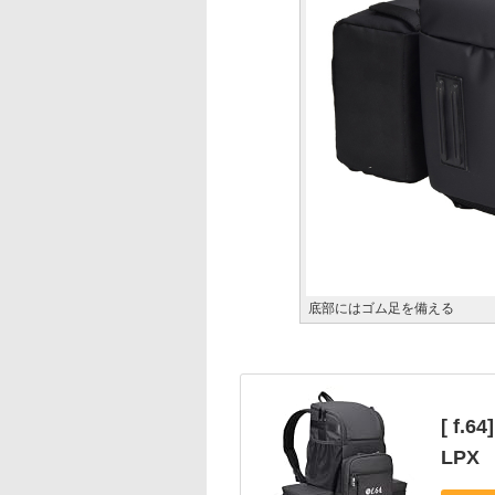
底部にはゴム足を備える
[ f
LPX