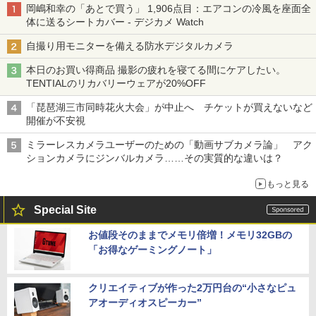
岡嶋和幸の「あとで買う」 1,906点目：エアコンの冷風を座面全
体に送るシートカバー - デジカメ Watch
自撮り用モニターを備える防水デジタルカメラ
本日のお買い得商品 撮影の疲れを寝てる間にケアしたい。
TENTIALのリカバリーウェアが20%OFF
「琵琶湖三市同時花火大会」が中止へ チケットが買えないなど
開催が不安視
ミラーレスカメラユーザーのための「動画サブカメラ論」 アク
ションカメラにジンバルカメラ……その実質的な違いは？
もっと見る
Special Site
お値段そのままでメモリ倍増！メモリ32GBの
「お得なゲーミングノート」
クリエイティブが作った2万円台の“小さなピュ
アオーディオスピーカー”