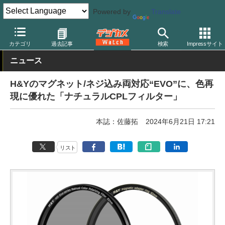
Powered by
Translate
デジカメ Watch
レンズ
レンズフィルター
H&Y
カテゴリ
過去記事
検索
Impressサイト
ニュース
H&Yのマグネット/ネジ込み両対応“EVO”に、色再
現に優れた「ナチュラルCPLフィルター」
本誌：佐藤拓
2024年6月21日 17:21
リスト